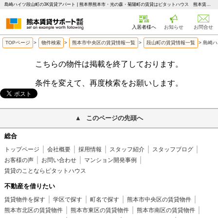
島崎ハイツ段山町の3K賃貸アパート | 熊本県熊本市・光の森・菊陽町の賃貸はピタットハウス 熊本賃貸サポート
入居者様へ
お知らせ
お問合せ
TOPページ
>
物件検索
>
熊本市中央区の賃貸情報一覧
>
段山町の賃貸情報一覧
>
島崎ハ
こちらの物件は掲載を終了しております。
条件を変えて、再度検索をお願いします。
このページの先頭へ
総合
トップページ
会社概要
採用情報
スタッフ紹介
スタッフブログ
お客様の声
お問い合わせ
マンション開発事例
賃貸のことならピタットハウス
不動産を借りたい
賃貸物件を探す
学区で探す
町名で探す
熊本市中央区の賃貸物件
熊本市北区の賃貸物件
熊本市東区の賃貸物件
熊本市南区の賃貸物件