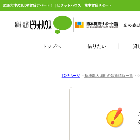
肥後大津の1LDK賃貸アパート！｜ピタットハウス 熊本賃貸サポート
トップへ
借りたい
貸
TOPページ
>
菊池郡大津町の賃貸情報一覧
>