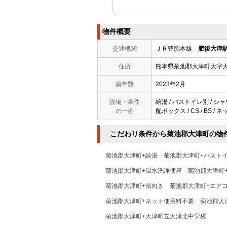
物件概要
交通機関
ＪＲ豊肥本線
肥後大津
住所
熊本県菊池郡大津町大字
築年数
2023年2月
設備・条件
給湯 / バストイレ別 / シャ
の一例
配ボックス / CS / BS 
こだわり条件から菊池郡大津町の物
菊池郡大津町+給湯
菊池郡大津町+バスト
菊池郡大津町+温水洗浄便座
菊池郡大津町
菊池郡大津町+南向き
菊池郡大津町+エア
菊池郡大津町+ネット使用料不要
菊池郡大
菊池郡大津町+大津町立大津北中学校