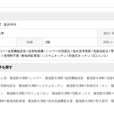
駅
徒歩34分
大津
種別 / 
階層
2階
間取り
ワー / 追焚機能浴室 / 浴室乾燥機 / シャワー付洗面台 / 温水洗浄便座 / 洗面化粧台 / 専用
/ ネット使用料不要 / 敷地内駐車場 / システムキッチン / 対面式キッチン / 2口コンロ /
件を探す
イレ別
菊池郡大津町+シャワー
菊池郡大津町+追焚機能浴室
菊池郡大津町+浴室
+洗面化粧台
菊池郡大津町+システムキッチン
菊池郡大津町+対面式キッチン
菊
コン
菊池郡大津町+TVインターホン
菊池郡大津町+宅配ボックス
菊池郡大津町+
津町+敷地内駐車場
菊池郡大津町+室内洗濯機置き場
菊池郡大津町+即入居可
菊