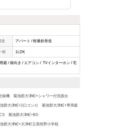
構造
アパート / 軽量鉄骨造
一例
1LDK
庭 / 南向き / エアコン / TVインターホン / 宅
乾燥機
菊池郡大津町+シャワー付洗面台
池郡大津町+2口コンロ
菊池郡大津町+専用庭
CS
菊池郡大津町+BS
池郡大津町+大津町立美咲野小学校