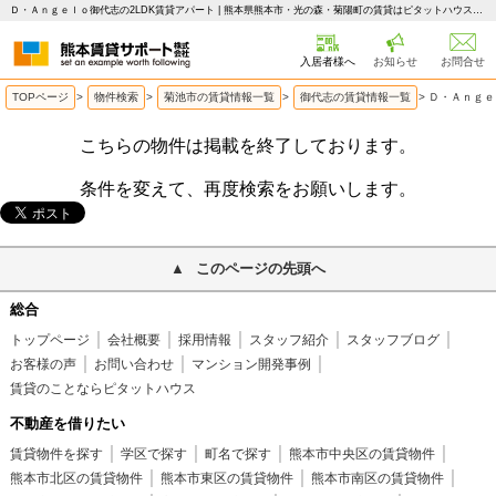
Ｄ・Ａｎｇｅｌｏ御代志の2LDK賃貸アパート | 熊本県熊本市・光の森・菊陽町の賃貸はピタットハウス 熊本賃貸サポート
入居者様へ
お知らせ
お問合せ
TOPページ
>
物件検索
>
菊池市の賃貸情報一覧
>
御代志の賃貸情報一覧
>
Ｄ・Ａｎｇｅ
こちらの物件は掲載を終了しております。
条件を変えて、再度検索をお願いします。
このページの先頭へ
総合
トップページ
会社概要
採用情報
スタッフ紹介
スタッフブログ
お客様の声
お問い合わせ
マンション開発事例
賃貸のことならピタットハウス
不動産を借りたい
賃貸物件を探す
学区で探す
町名で探す
熊本市中央区の賃貸物件
熊本市北区の賃貸物件
熊本市東区の賃貸物件
熊本市南区の賃貸物件