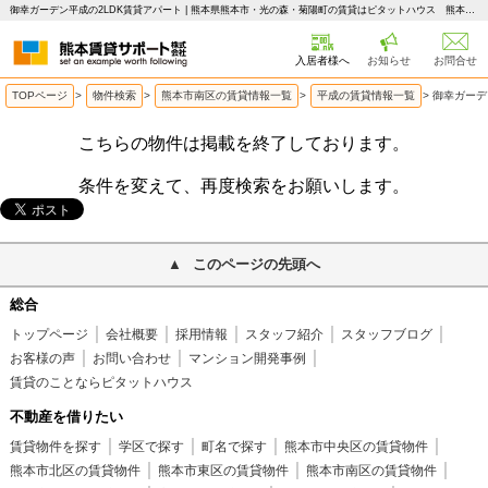
御幸ガーデン平成の2LDK賃貸アパート | 熊本県熊本市・光の森・菊陽町の賃貸はピタットハウス 熊本賃貸サポート
入居者様へ
お知らせ
お問合せ
TOPページ
>
物件検索
>
熊本市南区の賃貸情報一覧
>
平成の賃貸情報一覧
>
御幸ガーデ
こちらの物件は掲載を終了しております。
条件を変えて、再度検索をお願いします。
このページの先頭へ
総合
トップページ
会社概要
採用情報
スタッフ紹介
スタッフブログ
お客様の声
お問い合わせ
マンション開発事例
賃貸のことならピタットハウス
不動産を借りたい
賃貸物件を探す
学区で探す
町名で探す
熊本市中央区の賃貸物件
熊本市北区の賃貸物件
熊本市東区の賃貸物件
熊本市南区の賃貸物件