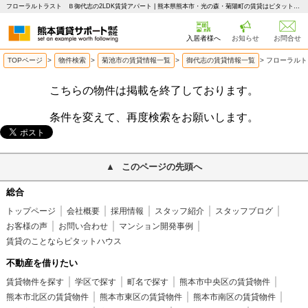
フローラルトラスト Ｂ御代志の2LDK賃貸アパート | 熊本県熊本市・光の森・菊陽町の賃貸はピタットハウス 熊本賃貸サポート
入居者様へ
お知らせ
お問合せ
TOPページ
>
物件検索
>
菊池市の賃貸情報一覧
>
御代志の賃貸情報一覧
>
フローラルト
こちらの物件は掲載を終了しております。
条件を変えて、再度検索をお願いします。
このページの先頭へ
総合
トップページ
会社概要
採用情報
スタッフ紹介
スタッフブログ
お客様の声
お問い合わせ
マンション開発事例
賃貸のことならピタットハウス
不動産を借りたい
賃貸物件を探す
学区で探す
町名で探す
熊本市中央区の賃貸物件
熊本市北区の賃貸物件
熊本市東区の賃貸物件
熊本市南区の賃貸物件