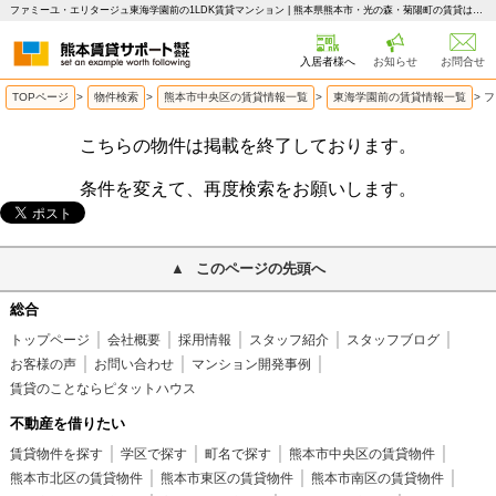
ファミーユ・エリタージュ東海学園前の1LDK賃貸マンション | 熊本県熊本市・光の森・菊陽町の賃貸はピタットハウス 熊本賃貸サポート
入居者様へ
お知らせ
お問合せ
TOPページ
>
物件検索
>
熊本市中央区の賃貸情報一覧
>
東海学園前の賃貸情報一覧
>
フ
こちらの物件は掲載を終了しております。
条件を変えて、再度検索をお願いします。
このページの先頭へ
総合
トップページ
会社概要
採用情報
スタッフ紹介
スタッフブログ
お客様の声
お問い合わせ
マンション開発事例
賃貸のことならピタットハウス
不動産を借りたい
賃貸物件を探す
学区で探す
町名で探す
熊本市中央区の賃貸物件
熊本市北区の賃貸物件
熊本市東区の賃貸物件
熊本市南区の賃貸物件