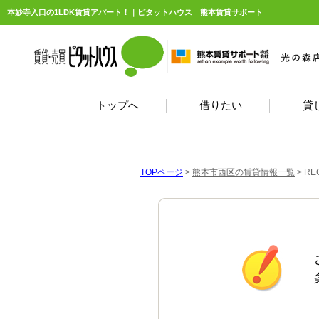
本妙寺入口の1LDK賃貸アパート！｜ピタットハウス 熊本賃貸サポート
トップへ
借りたい
貸
TOPページ
>
熊本市西区の賃貸情報一覧
>
RE