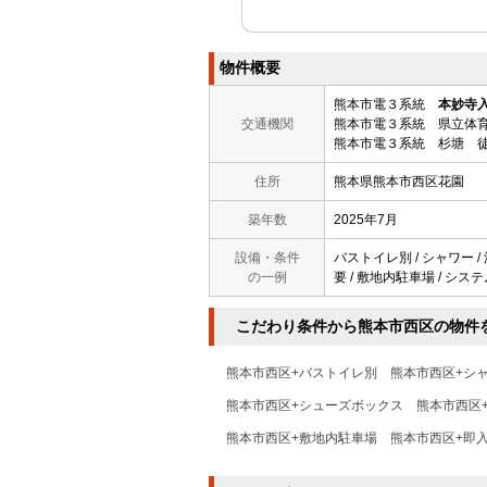
物件概要
熊本市電３系統
本妙寺
交通機関
熊本市電３系統 県立体育
熊本市電３系統 杉塘 徒
住所
熊本県熊本市西区花園
築年数
2025年7月
設備・条件
バストイレ別 / シャワー /
の一例
要 / 敷地内駐車場 / シス
こだわり条件から熊本市西区の物件
熊本市西区+バストイレ別
熊本市西区+シ
熊本市西区+シューズボックス
熊本市西区
熊本市西区+敷地内駐車場
熊本市西区+即