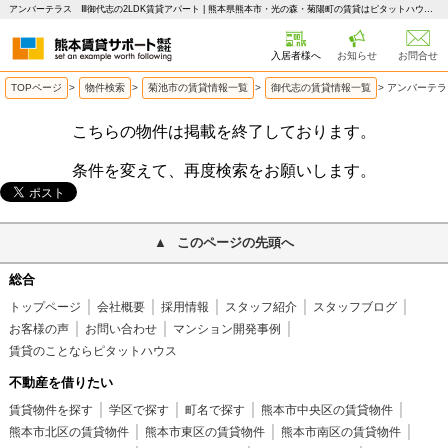
アンバーテラス Ⅲ御代志の2LDK賃貸アパート | 熊本県熊本市・光の森・菊陽町の賃貸はピタットハウス 熊本賃貸サポート
入居者様へ
お知らせ
お問合せ
TOPページ
>
物件検索
>
菊池市の賃貸情報一覧
>
御代志の賃貸情報一覧
>
アンバーテラ
こちらの物件は掲載を終了しております。
条件を変えて、再度検索をお願いします。
このページの先頭へ
総合
トップページ
会社概要
採用情報
スタッフ紹介
スタッフブログ
お客様の声
お問い合わせ
マンション開発事例
賃貸のことならピタットハウス
不動産を借りたい
賃貸物件を探す
学区で探す
町名で探す
熊本市中央区の賃貸物件
熊本市北区の賃貸物件
熊本市東区の賃貸物件
熊本市南区の賃貸物件