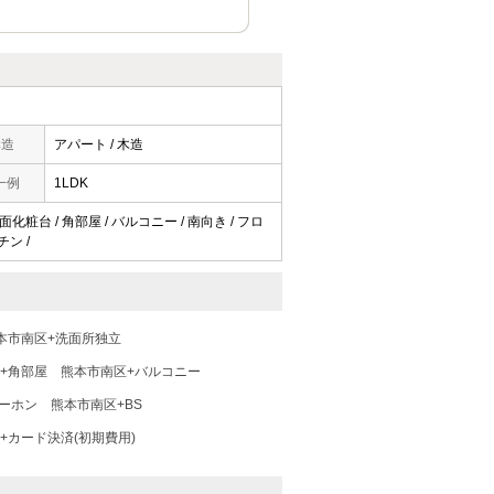
構造
アパート / 木造
一例
1LDK
化粧台 / 角部屋 / バルコニー / 南向き / フロ
チン /
本市南区+洗面所独立
+角部屋
熊本市南区+バルコニー
ターホン
熊本市南区+BS
+カード決済(初期費用)