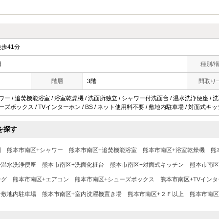
歩41分
田
種別/
階層
3階
間取り
ワー / 追焚機能浴室 / 浴室乾燥機 / 洗面所独立 / シャワー付洗面台 / 温水洗浄便座 / 洗面
ューズボックス / TVインターホン / BS / ネット使用料不要 / 敷地内駐車場 / 対面式キッ
を探す
別
熊本市南区+シャワー
熊本市南区+追焚機能浴室
熊本市南区+浴室乾燥機
熊
+温水洗浄便座
熊本市南区+洗面化粧台
熊本市南区+対面式キッチン
熊本市南区
ング
熊本市南区+エアコン
熊本市南区+シューズボックス
熊本市南区+TVイン
+敷地内駐車場
熊本市南区+室内洗濯機置き場
熊本市南区+２Ｆ以上
熊本市南区