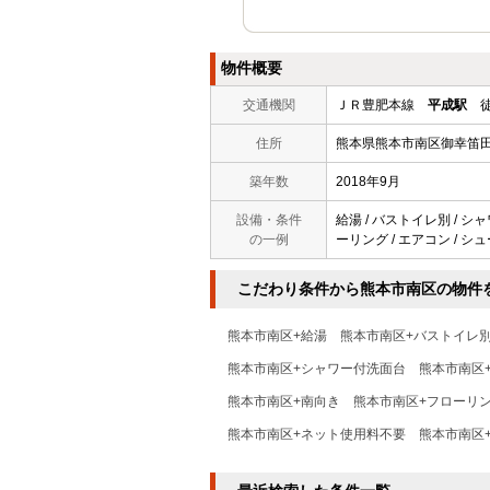
物件概要
交通機関
ＪＲ豊肥本線
平成駅
徒
住所
熊本県熊本市南区御幸笛
築年数
2018年9月
設備・条件
給湯 / バストイレ別 / シャ
の一例
ーリング / エアコン / シ
こだわり条件から熊本市南区の物件
熊本市南区+給湯
熊本市南区+バストイレ
熊本市南区+シャワー付洗面台
熊本市南区
熊本市南区+南向き
熊本市南区+フローリ
熊本市南区+ネット使用料不要
熊本市南区