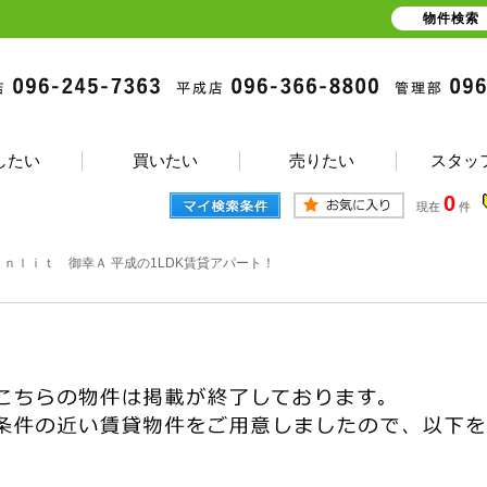
物件検索
したい
買いたい
売りたい
スタッ
0
現在
件
ｕｎｌｉｔ 御幸Ａ 平成の1LDK賃貸アパート！