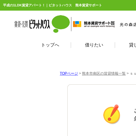
平成の1LDK賃貸アパート！｜ピタットハウス 熊本賃貸サポート
トップへ
借りたい
貸
TOPページ
>
熊本市南区の賃貸情報一覧
>
ｓ