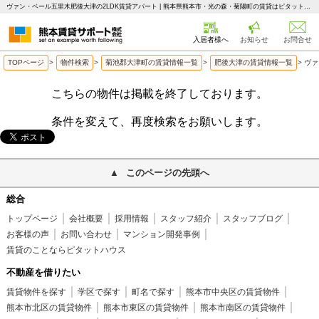
ヴァン・ベール五里木肥後大津の2LDK賃貸アパート | 熊本県熊本市・光の森・菊陽町の賃貸はピタットハウス 熊本賃貸サポート
入居者様へ
お知らせ
お問合せ
TOPページ
>
物件検索
>
菊池郡大津町の賃貸情報一覧
>
肥後大津の賃貸情報一覧
>
ヴァ
こちらの物件は掲載を終了しております。
条件を変えて、再度検索をお願いします。
このページの先頭へ
総合
トップページ
会社概要
採用情報
スタッフ紹介
スタッフブログ
お客様の声
お問い合わせ
マンション開発事例
賃貸のことならピタットハウス
不動産を借りたい
賃貸物件を探す
学区で探す
町名で探す
熊本市中央区の賃貸物件
熊本市北区の賃貸物件
熊本市東区の賃貸物件
熊本市南区の賃貸物件