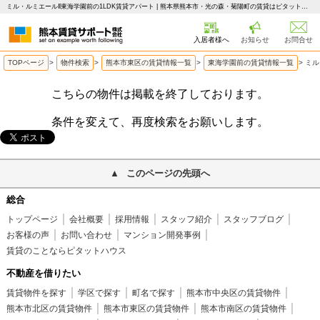
ミル・ルミエールⅡ東海学園前の1LDK賃貸アパート | 熊本県熊本市・光の森・菊陽町の賃貸はピタットハウス 熊本賃貸サポート
入居者様へ
お知らせ
お問合せ
TOPページ
>
物件検索
>
熊本市東区の賃貸情報一覧
>
東海学園前の賃貸情報一覧
>
ミル
こちらの物件は掲載を終了しております。
条件を変えて、再度検索をお願いします。
このページの先頭へ
総合
トップページ
会社概要
採用情報
スタッフ紹介
スタッフブログ
お客様の声
お問い合わせ
マンション開発事例
賃貸のことならピタットハウス
不動産を借りたい
賃貸物件を探す
学区で探す
町名で探す
熊本市中央区の賃貸物件
熊本市北区の賃貸物件
熊本市東区の賃貸物件
熊本市南区の賃貸物件