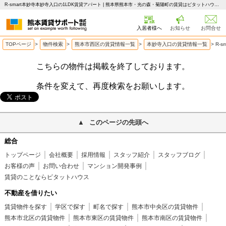
R-smart本妙寺本妙寺入口の1LDK賃貸アパート | 熊本県熊本市・光の森・菊陽町の賃貸はピタットハウス 熊本賃貸サポート
入居者様へ
お知らせ
お問合せ
TOPページ
>
物件検索
>
熊本市西区の賃貸情報一覧
>
本妙寺入口の賃貸情報一覧
>
R-
こちらの物件は掲載を終了しております。
条件を変えて、再度検索をお願いします。
このページの先頭へ
総合
トップページ
会社概要
採用情報
スタッフ紹介
スタッフブログ
お客様の声
お問い合わせ
マンション開発事例
賃貸のことならピタットハウス
不動産を借りたい
賃貸物件を探す
学区で探す
町名で探す
熊本市中央区の賃貸物件
熊本市北区の賃貸物件
熊本市東区の賃貸物件
熊本市南区の賃貸物件