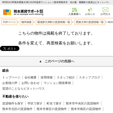
MODULOR熊本肥後大津の1LDK賃貸マンション | 熊本県熊本市・光の森・菊陽町の賃貸はピタットハウス 熊本賃貸サポート
入居者様へ
お知らせ
お問合せ
TOPページ
>
物件検索
>
菊池郡大津町の賃貸情報一覧
>
肥後大津の賃貸情報一覧
>
MO
こちらの物件は掲載を終了しております。
条件を変えて、再度検索をお願いします。
このページの先頭へ
総合
トップページ
会社概要
採用情報
スタッフ紹介
スタッフブログ
お客様の声
お問い合わせ
マンション開発事例
賃貸のことならピタットハウス
不動産を借りたい
賃貸物件を探す
学区で探す
町名で探す
熊本市中央区の賃貸物件
熊本市北区の賃貸物件
熊本市東区の賃貸物件
熊本市南区の賃貸物件