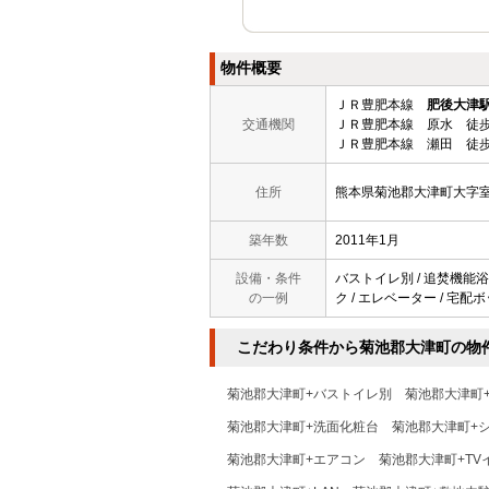
物件概要
ＪＲ豊肥本線
肥後大津
交通機関
ＪＲ豊肥本線 原水 徒歩
ＪＲ豊肥本線 瀬田 徒歩
住所
熊本県菊池郡大津町大字
築年数
2011年1月
設備・条件
バストイレ別 / 追焚機能浴室
の一例
ク / エレベーター / 宅配ボ
こだわり条件から菊池郡大津町の物
菊池郡大津町+バストイレ別
菊池郡大津町
菊池郡大津町+洗面化粧台
菊池郡大津町+
菊池郡大津町+エアコン
菊池郡大津町+TV