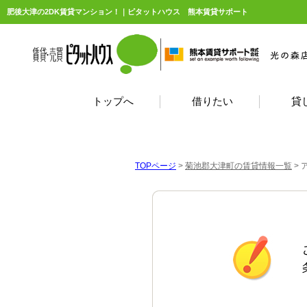
肥後大津の2DK賃貸マンション！｜ピタットハウス 熊本賃貸サポート
トップへ
借りたい
貸
TOPページ
>
菊池郡大津町の賃貸情報一覧
>