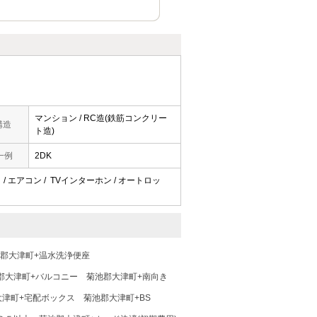
マンション / RC造(鉄筋コンクリー
構造
ト造)
一例
2DK
 / エアコン / TVインターホン / オートロッ
郡大津町+温水洗浄便座
郡大津町+バルコニー
菊池郡大津町+南向き
大津町+宅配ボックス
菊池郡大津町+BS