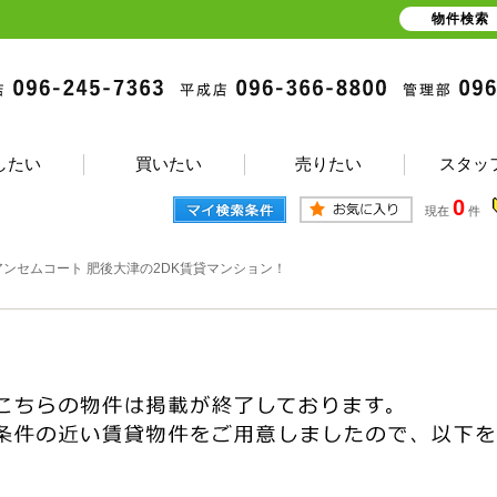
物件検索
したい
買いたい
売りたい
スタッ
0
現在
件
アンセムコート 肥後大津の2DK賃貸マンション！