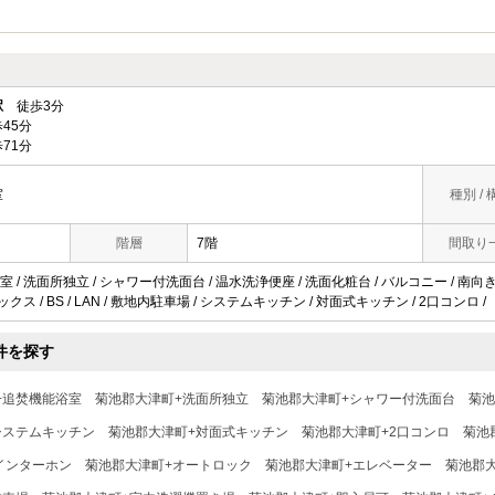
駅
徒歩3分
45分
71分
室
種別 / 
階層
7階
間取り
 / 洗面所独立 / シャワー付洗面台 / 温水洗浄便座 / 洗面化粧台 / バルコニー / 南向き
ックス / BS / LAN / 敷地内駐車場 / システムキッチン / 対面式キッチン / 2口コンロ /
件を探す
+追焚機能浴室
菊池郡大津町+洗面所独立
菊池郡大津町+シャワー付洗面台
菊池
システムキッチン
菊池郡大津町+対面式キッチン
菊池郡大津町+2口コンロ
菊池
インターホン
菊池郡大津町+オートロック
菊池郡大津町+エレベーター
菊池郡