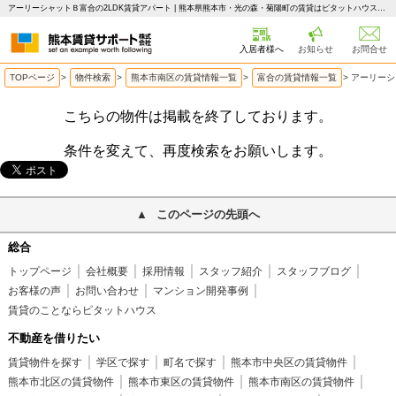
アーリーシャットＢ富合の2LDK賃貸アパート | 熊本県熊本市・光の森・菊陽町の賃貸はピタットハウス 熊本賃貸サポート
入居者様へ
お知らせ
お問合せ
TOPページ
>
物件検索
>
熊本市南区の賃貸情報一覧
>
富合の賃貸情報一覧
>
アーリーシ
こちらの物件は掲載を終了しております。
条件を変えて、再度検索をお願いします。
このページの先頭へ
総合
トップページ
会社概要
採用情報
スタッフ紹介
スタッフブログ
お客様の声
お問い合わせ
マンション開発事例
賃貸のことならピタットハウス
不動産を借りたい
賃貸物件を探す
学区で探す
町名で探す
熊本市中央区の賃貸物件
熊本市北区の賃貸物件
熊本市東区の賃貸物件
熊本市南区の賃貸物件