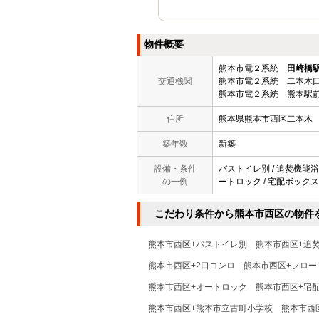
物件概要
熊本市電２系統
田崎橋
交通機関
熊本市電２系統 二本木口
熊本市電２系統 熊本駅前
住所
熊本県熊本市西区二本木
築年数
新築
設備・条件
バストイレ別 / 追焚機能浴室
の一例
ートロック / 宅配ボックス 
こだわり条件から熊本市西区の物件
熊本市西区+バストイレ別
熊本市西区+追
熊本市西区+2口コンロ
熊本市西区+フロー
熊本市西区+オートロック
熊本市西区+宅
熊本市西区+熊本市立古町小学校
熊本市西