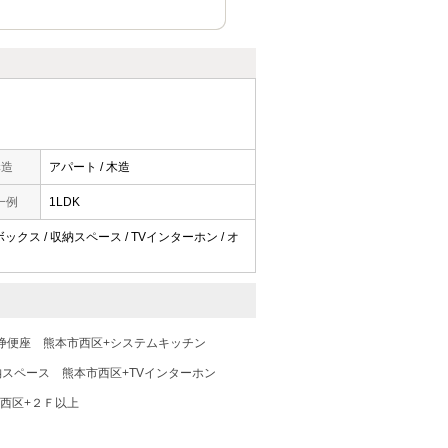
構造
アパート / 木造
一例
1LDK
ックス / 収納スペース / TVインターホン / オ
浄便座
熊本市西区+システムキッチン
納スペース
熊本市西区+TVインターホン
西区+２Ｆ以上