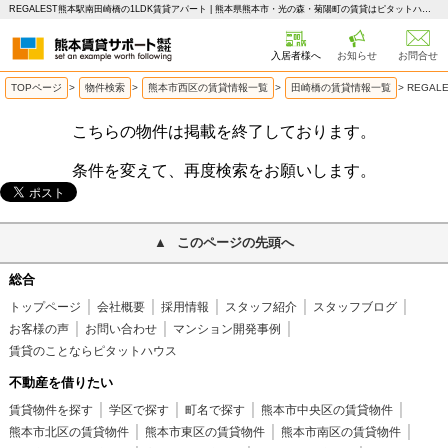
REGALEST熊本駅南田崎橋の1LDK賃貸アパート | 熊本県熊本市・光の森・菊陽町の賃貸はピタットハウス 熊本賃貸サポート
入居者様へ
お知らせ
お問合せ
TOPページ
>
物件検索
>
熊本市西区の賃貸情報一覧
>
田崎橋の賃貸情報一覧
>
REGA
こちらの物件は掲載を終了しております。
条件を変えて、再度検索をお願いします。
このページの先頭へ
総合
トップページ
会社概要
採用情報
スタッフ紹介
スタッフブログ
お客様の声
お問い合わせ
マンション開発事例
賃貸のことならピタットハウス
不動産を借りたい
賃貸物件を探す
学区で探す
町名で探す
熊本市中央区の賃貸物件
熊本市北区の賃貸物件
熊本市東区の賃貸物件
熊本市南区の賃貸物件