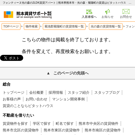
フォンティーヌ光の森の2LDK賃貸アパート | 熊本県熊本市・光の森・菊陽町の賃貸はピタットハウス 熊本賃貸サポート
入居者様へ
お知らせ
お問合せ
TOPページ
>
物件検索
>
菊池郡菊陽町の賃貸情報一覧
>
光の森の賃貸情報一覧
>
フォン
こちらの物件は掲載を終了しております。
条件を変えて、再度検索をお願いします。
このページの先頭へ
総合
トップページ
会社概要
採用情報
スタッフ紹介
スタッフブログ
お客様の声
お問い合わせ
マンション開発事例
賃貸のことならピタットハウス
不動産を借りたい
賃貸物件を探す
学区で探す
町名で探す
熊本市中央区の賃貸物件
熊本市北区の賃貸物件
熊本市東区の賃貸物件
熊本市南区の賃貸物件