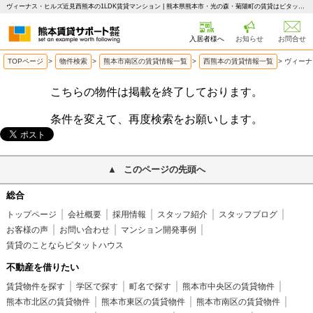
ヴィーナス・ヒルズ近見西熊本の1LDK賃貸マンション | 熊本県熊本市・光の森・菊陽町の賃貸はピタットハウス 熊本賃貸サポート
入居者様へ
お知らせ
お問合せ
TOPページ
>
物件検索
>
熊本市南区の賃貸情報一覧
>
西熊本の賃貸情報一覧
>
ヴィーナ
こちらの物件は掲載を終了しております。
条件を変えて、再度検索をお願いします。
このページの先頭へ
総合
トップページ
会社概要
採用情報
スタッフ紹介
スタッフブログ
お客様の声
お問い合わせ
マンション開発事例
賃貸のことならピタットハウス
不動産を借りたい
賃貸物件を探す
学区で探す
町名で探す
熊本市中央区の賃貸物件
熊本市北区の賃貸物件
熊本市東区の賃貸物件
熊本市南区の賃貸物件