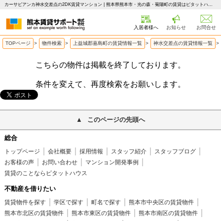
カーサビアンカ神水交差点の2DK賃貸マンション | 熊本県熊本市・光の森・菊陽町の賃貸はピタットハウス 熊本賃貸サポート
入居者様へ
お知らせ
お問合せ
TOPページ
>
物件検索
>
上益城郡嘉島町の賃貸情報一覧
>
神水交差点の賃貸情報一覧
>
こちらの物件は掲載を終了しております。
条件を変えて、再度検索をお願いします。
このページの先頭へ
総合
トップページ
会社概要
採用情報
スタッフ紹介
スタッフブログ
お客様の声
お問い合わせ
マンション開発事例
賃貸のことならピタットハウス
不動産を借りたい
賃貸物件を探す
学区で探す
町名で探す
熊本市中央区の賃貸物件
熊本市北区の賃貸物件
熊本市東区の賃貸物件
熊本市南区の賃貸物件