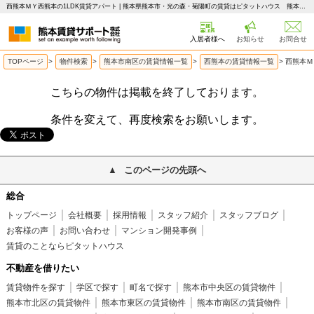
西熊本ＭＹ西熊本の1LDK賃貸アパート | 熊本県熊本市・光の森・菊陽町の賃貸はピタットハウス 熊本賃貸サポート
入居者様へ
お知らせ
お問合せ
TOPページ
>
物件検索
>
熊本市南区の賃貸情報一覧
>
西熊本の賃貸情報一覧
>
西熊本Ｍ
こちらの物件は掲載を終了しております。
条件を変えて、再度検索をお願いします。
このページの先頭へ
総合
トップページ
会社概要
採用情報
スタッフ紹介
スタッフブログ
お客様の声
お問い合わせ
マンション開発事例
賃貸のことならピタットハウス
不動産を借りたい
賃貸物件を探す
学区で探す
町名で探す
熊本市中央区の賃貸物件
熊本市北区の賃貸物件
熊本市東区の賃貸物件
熊本市南区の賃貸物件