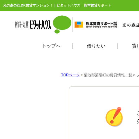
光の森の2LDK賃貸マンション！｜ピタットハウス 熊本賃貸サポート
トップへ
借りたい
貸
TOPページ
>
菊池郡菊陽町の賃貸情報一覧
>