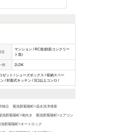
マンション / RC造(鉄筋コンクリー
構造
ト造)
一例
2LDK
 クロゼット / シューズボックス / 収納スペー
チン / 対面式キッチン / 3口以上コンロ /
所独立
菊池郡菊陽町+温水洗浄便座
菊池郡菊陽町+南向き
菊池郡菊陽町+エアコン
菊池郡菊陽町+オートロック