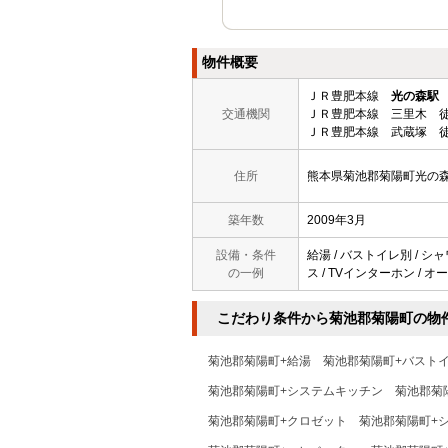
物件概要
ＪＲ豊肥本線
光の森駅
交通機関
ＪＲ豊肥本線 三里木 徒
ＪＲ豊肥本線 武蔵塚 徒
住所
熊本県菊池郡菊陽町光の
築年数
2009年3月
設備・条件
給湯 / バストイレ別 / シャ
の一例
ス / TVインターホン / オ
こだわり条件から菊池郡菊陽町の物
菊池郡菊陽町+給湯
菊池郡菊陽町+バスト
菊池郡菊陽町+システムキッチン
菊池郡菊
菊池郡菊陽町+クロゼット
菊池郡菊陽町+