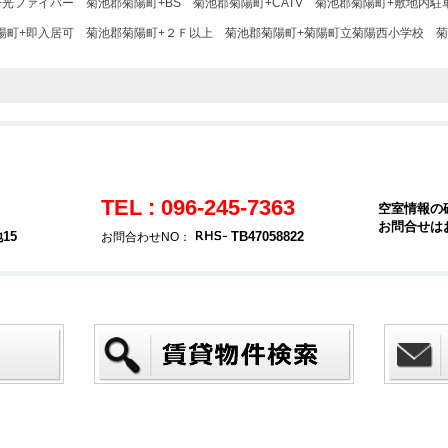
+光ファイバー
菊池郡菊陽町+BS
菊池郡菊陽町+CATV
菊池郡菊陽町+敷地内駐
陽町+即入居可
菊池郡菊陽町+２Ｆ以上
菊池郡菊陽町+菊陽町立菊陽西小学校
菊
TEL : 096-245-7363
空室情報の
お問合せは
15
TB47058822
お問合わせNO：