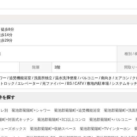
徒歩8分
歩14分
歩29分
森
種別 / 
階層
3階
間取り
ワー / 追焚機能浴室 / 洗面所独立 / 温水洗浄便座 / バルコニー / 南向き / エアコン /
ートロック / エレベーター / 光ファイバー / BS / CATV / 敷地内駐車場 / システムキッ
件を探す
イレ別
菊池郡菊陽町+シャワー
菊池郡菊陽町+追焚機能浴室
菊池郡菊陽町+洗面
陽町+対面式キッチン
菊池郡菊陽町+3口以上コンロ
菊池郡菊陽町+バルコニー
シューズボックス
菊池郡菊陽町+収納スペース
菊池郡菊陽町+TVインターホン