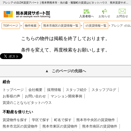
アレシア-の1LDK賃貸アパート | 熊本県熊本市・光の森・菊陽町の賃貸はピタットハウス 熊本賃貸サポート
入居者様へ
お知らせ
お問合せ
TOPページ
>
物件検索
>
熊本市南区の賃貸情報一覧
>
-の賃貸情報一覧
>
アレシア -の1
こちらの物件は掲載を終了しております。
条件を変えて、再度検索をお願いします。
このページの先頭へ
総合
トップページ
会社概要
採用情報
スタッフ紹介
スタッフブログ
お客様の声
お問い合わせ
マンション開発事例
賃貸のことならピタットハウス
不動産を借りたい
賃貸物件を探す
学区で探す
町名で探す
熊本市中央区の賃貸物件
熊本市北区の賃貸物件
熊本市東区の賃貸物件
熊本市南区の賃貸物件