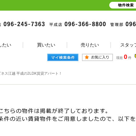
物件検索
したい
買いたい
売りたい
スタッ
0
現在
件
ピネス江越 平成の2LDK賃貸アパート！