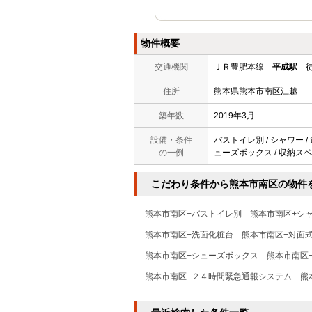
物件概要
交通機関
ＪＲ豊肥本線
平成駅
徒
住所
熊本県熊本市南区江越
築年数
2019年3月
設備・条件
バストイレ別 / シャワー /
の一例
ューズボックス / 収納スペー
こだわり条件から熊本市南区の物件
熊本市南区+バストイレ別
熊本市南区+シ
熊本市南区+洗面化粧台
熊本市南区+対面
熊本市南区+シューズボックス
熊本市南区
熊本市南区+２４時間緊急通報システム
熊