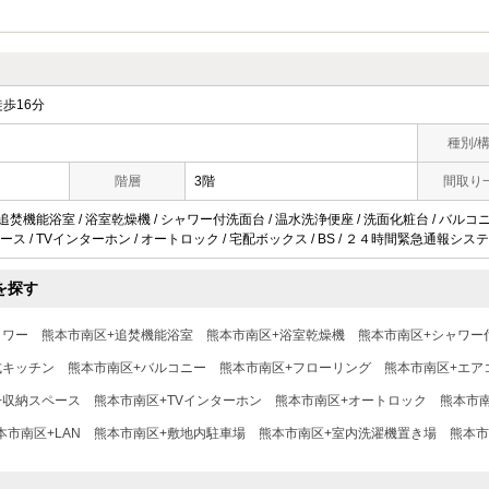
歩16分
種別/
階層
3階
間取り
 追焚機能浴室 / 浴室乾燥機 / シャワー付洗面台 / 温水洗浄便座 / 洗面化粧台 / バルコニー
ス / TVインターホン / オートロック / 宅配ボックス / BS / ２４時間緊急通報システム 
を探す
ャワー
熊本市南区+追焚機能浴室
熊本市南区+浴室乾燥機
熊本市南区+シャワー
式キッチン
熊本市南区+バルコニー
熊本市南区+フローリング
熊本市南区+エア
+収納スペース
熊本市南区+TVインターホン
熊本市南区+オートロック
熊本市
本市南区+LAN
熊本市南区+敷地内駐車場
熊本市南区+室内洗濯機置き場
熊本市