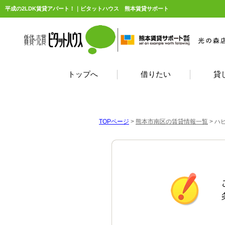
平成の2LDK賃貸アパート！｜ピタットハウス 熊本賃貸サポート
トップへ
借りたい
貸
TOPページ
>
熊本市南区の賃貸情報一覧
>
ハ