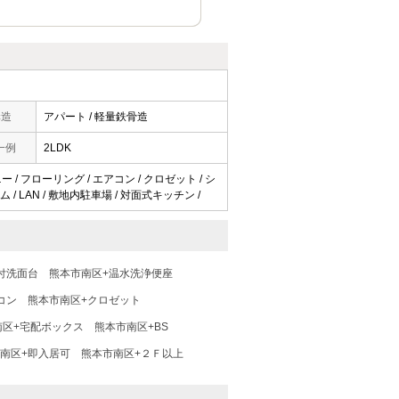
構造
アパート / 軽量鉄骨造
一例
2LDK
 / フローリング / エアコン / クロゼット / シ
/ LAN / 敷地内駐車場 / 対面式キッチン /
付洗面台
熊本市南区+温水洗浄便座
コン
熊本市南区+クロゼット
南区+宅配ボックス
熊本市南区+BS
南区+即入居可
熊本市南区+２Ｆ以上