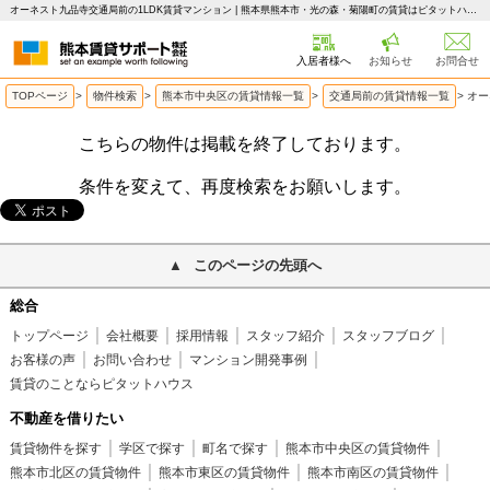
オーネスト九品寺交通局前の1LDK賃貸マンション | 熊本県熊本市・光の森・菊陽町の賃貸はピタットハウス 熊本賃貸サポート
入居者様へ
お知らせ
お問合せ
TOPページ
>
物件検索
>
熊本市中央区の賃貸情報一覧
>
交通局前の賃貸情報一覧
>
オー
こちらの物件は掲載を終了しております。
条件を変えて、再度検索をお願いします。
このページの先頭へ
総合
トップページ
会社概要
採用情報
スタッフ紹介
スタッフブログ
お客様の声
お問い合わせ
マンション開発事例
賃貸のことならピタットハウス
不動産を借りたい
賃貸物件を探す
学区で探す
町名で探す
熊本市中央区の賃貸物件
熊本市北区の賃貸物件
熊本市東区の賃貸物件
熊本市南区の賃貸物件