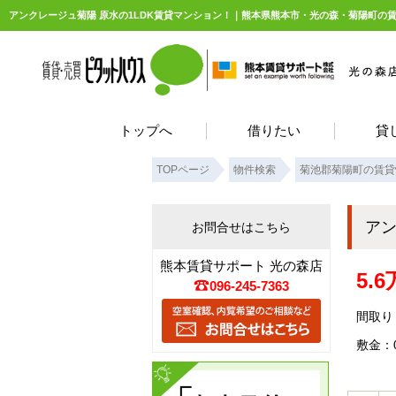
アンクレージュ菊陽 原水の1LDK賃貸マンション！｜熊本県熊本市・光の森・菊陽町の
トップへ
借りたい
貸
TOPページ
物件検索
菊池郡菊陽町の賃貸
ア
お問合せはこちら
熊本賃貸サポート 光の森店
5.
096-245-7363
間取り：
敷金：