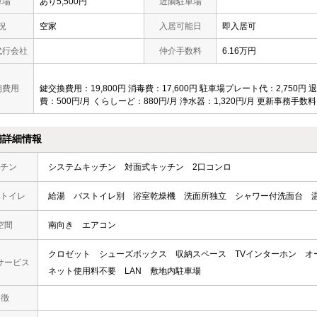
車場
あり5,500円
近隣駐車場
況
空家
入居可能日
即入居可
代行会社
仲介手数料
6.16万円
期費用
鍵交換費用：19,800円 消毒費：17,600円 駐車場プレート代：2,750円
費：500円/月 くらしーど：880円/月 浄水器：1,320円/月 更新事務手数料
備詳細情報
チン
システムキッチン
対面式キッチン
2口コンロ
トイレ
給湯
バストイレ別
浴室乾燥機
洗面所独立
シャワー付洗面台
空間
南向き
エアコン
クロゼット
シューズボックス
収納スペース
TVインターホン
オ
サービス
ネット使用料不要
LAN
敷地内駐車場
 徴