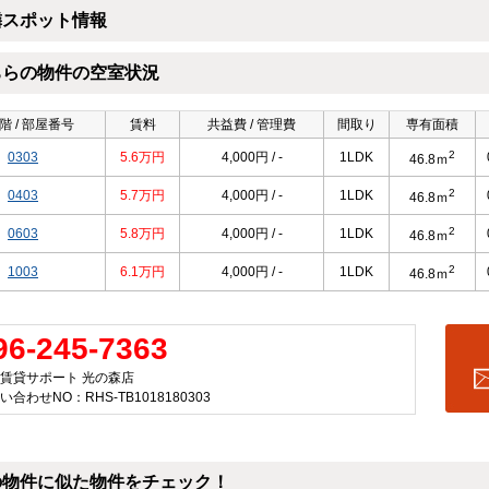
隣スポット情報
ちらの物件の空室状況
階 / 部屋番号
賃料
共益費 / 管理費
間取り
専有面積
2
0303
5.6万円
4,000円 / -
1LDK
46.8ｍ
2
0403
5.7万円
4,000円 / -
1LDK
46.8ｍ
2
0603
5.8万円
4,000円 / -
1LDK
46.8ｍ
2
1003
6.1万円
4,000円 / -
1LDK
46.8ｍ
96-245-7363
賃貸サポート 光の森店
い合わせNO：RHS-TB1018180303
の物件に似た物件をチェック！