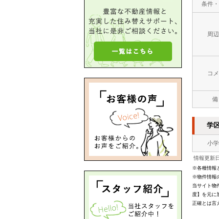
条件・
周辺
コメ
備
学
小学
情報更新日：
※各種情報
※物件情報
当サイト物
度】を元に
正確とは言