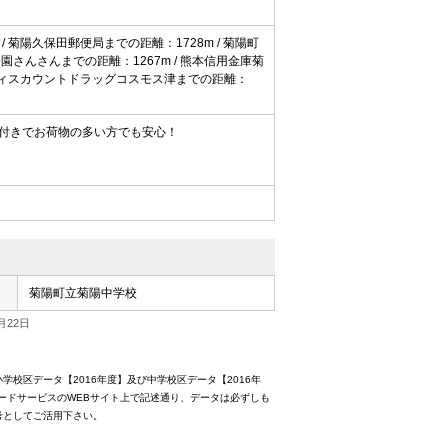
/ 菊陽久保田郵便局までの距離：1728m / 菊陽町
公園さんさんまでの距離：1267m / 熊本信用金庫菊
/ ディスカウントドラッグコスモス津までの距離：
付きでお荷物の多い方でも安心！
菊陽町立菊陽中学校
月22日
校区データ【2016年度】及び中学校区データ【2016年
ードサービスのWEBサイト上で記述通り、データは必ずしも
考としてご活用下さい。