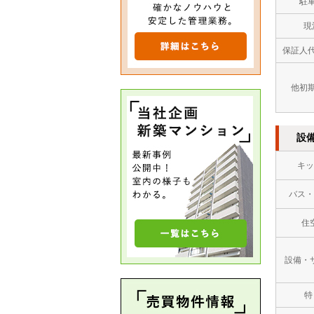
駐
現
保証人
他初
設
キッ
バス・
住
設備・
特