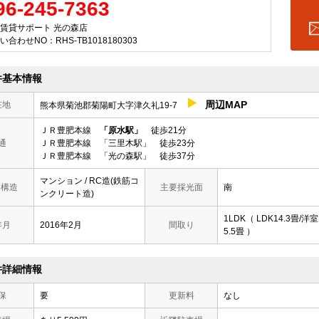
96-245-7363
賃貸サポート 光の森店
い合わせNO：RHS-TB1018180303
件基本情報
周辺MAP
在地
熊本県菊池郡菊陽町大字津久礼19-7
ＪＲ豊肥本線
「原水駅」
徒歩21分
通
ＪＲ豊肥本線 「三里木駅」 徒歩23分
ＪＲ豊肥本線 「光の森駅」 徒歩37分
マンション / RC造(鉄筋コ
/ 構造
主要採光面
南
ンクリート造)
1LDK（ LDK14.3畳/洋室
年月
2016年2月
間取り
5.5畳 ）
件詳細情報
保
要
更新料
なし