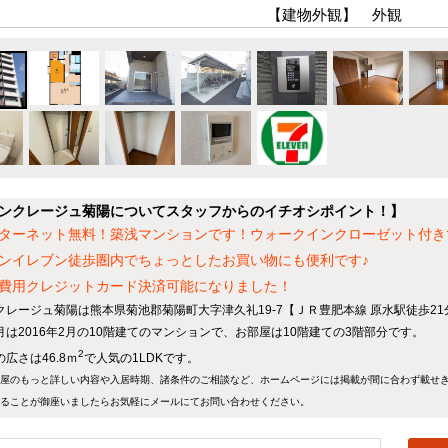
【建物外観】 外観
ンクレージュ菊陽についてスタッフからのイチオシポイント！】
ターネット無料！築浅マンションです！ウォークインクローゼット付き
ンイレブン徒歩圏内でちょっとしたお買い物にも便利です♪
費用クレジットカード決済可能になりました！
クレージュ菊陽は熊本県菊池郡菊陽町大字津久礼19-7【ＪＲ豊肥本線 原水駅徒歩21
月は2016年2月の10階建てのマンションで、お部屋は10階建ての3階部分です。
2
広さは46.8ｍ
で人気の1LDKです。
屋のもっと詳しい内容や入居時期、諸条件のご相談など、ホームページには掲載が間に合わず載せ
ることが御座いましたらお気軽にメールにて
お問い合わせ
ください。