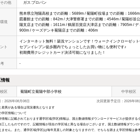
その他
ガス:プロパン
熊本県立翔陽高校までの距離：5689m / 菊陽町役場までの距離：1666m 
図書館までの距離：842m / 大津警察署までの距離：4546m / 菊陽杉並
環境
陽支店までの距離：1611m / 鶴屋百貨店大津店までの距離：7905m 
900m / ケーズデンキ菊陽店までの距離：406m
インターネット無料！築浅マンションです！ウォークインクローゼット
ント
セブンイレブン徒歩圏内でちょっとしたお買い物にも便利です♪
初期費用クレジットカード決済可能になりました！
 考
-
区情報
校区
菊陽町立菊陽中部小学校
中学校区
2026年08月08日
次回更新予定日：2026年08
と差異がある場合は現況優先となります
の学区情報について
件情報に記載されております通学区域(学区)情報は、国土数値情報ダウンロードサービスが提供する小学
加工したものですので、記載情報が現在の学区域と異なる場合がございます。国土数値情報ダウンロ
えません。また、通学区域(学区)は毎年見直しの対象となりますので、そちらを踏まえ学区情報は参