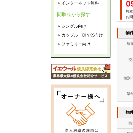
0
インターネット無料
熊本
間取りから探す
お問
シングル向け
物
カップル・DINKS向け
ファミリー向け
所
交
種別 
築
物
損