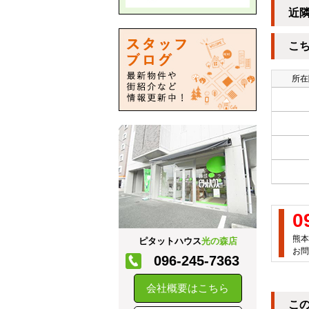
近
こ
所在
0
熊本
ピタットハウス
光の森店
お問
096-245-7363
会社概要はこちら
こ