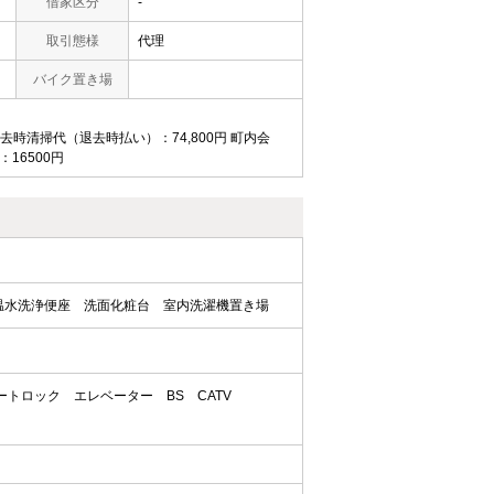
借家区分
-
取引態様
代理
バイク置き場
 退去時清掃代（退去時払い）：74,800円 町内会
：16500円
温水洗浄便座
洗面化粧台
室内洗濯機置き場
ートロック
エレベーター
BS
CATV