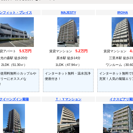
ンフィット・プレイス
MAJESTY
IROHA
5.5万円
5.2万円
4
賃貸アパート
賃貸マンション
賃貸マンション
光の森駅 徒歩20分
原水駅 徒歩14分
三里木駅 徒歩2
2LDK（51.30㎡）
1LDK（47.94㎡）
ワンルーム（30.6
ト使用料無料☆カップルや
インターネット無料・温水洗浄
インターネット無料で
ミリーにオススメな
便座付き！
充実！人気の菊陽エリ
！
クイーンズイン菊陽
Ｔ・Ｙマンション
イクスピアリ菊