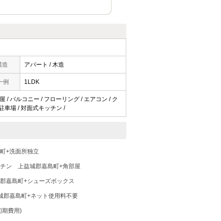
構造
アパート / 木造
一例
1LDK
 / バルコニー / フローリング / エアコン / ク
内駐車場 / 対面式キッチン /
町+洗面所独立
ッチン
上益城郡嘉島町+角部屋
郡嘉島町+シューズボックス
城郡嘉島町+ネット使用料不要
初期費用)