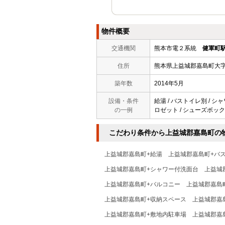
物件概要
交通機関
熊本市電２系統
健軍町
住所
熊本県上益城郡嘉島町大
築年数
2014年5月
設備・条件
給湯 / バストイレ別 / シャ
の一例
ロゼット / シューズボックス
こだわり条件から上益城郡嘉島町の
上益城郡嘉島町+給湯
上益城郡嘉島町+バ
上益城郡嘉島町+シャワー付洗面台
上益城
上益城郡嘉島町+バルコニー
上益城郡嘉島
上益城郡嘉島町+収納スペース
上益城郡嘉
上益城郡嘉島町+敷地内駐車場
上益城郡嘉