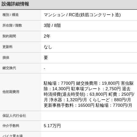
設備詳細情報
マンション / RC造(鉄筋コンクリート造)
種別 / 構造
3階 / 8階
所在階 / 階数
2年
契約期間
なし
更新料
要
損保
-
鍵交換代
駐輪場：7700円 鍵交換費用：19,800円 害虫駆
除：14,300円 駐車場プレート：2,750円 退去
他初期費用
時清掃費(退去時受領)：63,800円 町費：250円/
月 浄水器：1,320円/月 くらしーど：880円/月
更新事務手数料：16500円 駐輪場：7700円/月
保証人代行会社
5.17万円
仲介手数料
バイク置き場