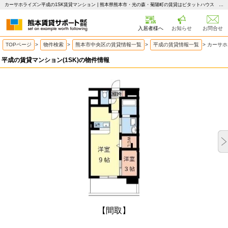
カーサホライズン平成の1SK賃貸マンション | 熊本県熊本市・光の森・菊陽町の賃貸はピタットハウス 熊本賃貸サポート
入居者様へ
お知らせ
お問合せ
TOPページ
>
物件検索
>
熊本市中央区の賃貸情報一覧
>
平成の賃貸情報一覧
>
カーサホ
平成の賃貸マンション(1SK)の物件情報
【間取】