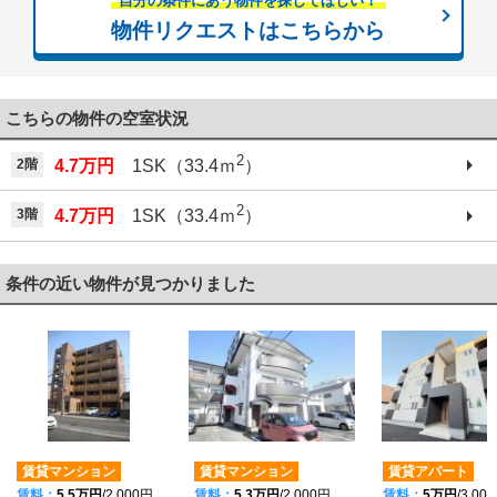
自分の条件にあう物件を探してほしい！
物件リクエストはこちらから
こちらの物件の空室状況
2
2階
4.7万円
1SK（33.4ｍ
）
2
3階
4.7万円
1SK（33.4ｍ
）
条件の近い物件が見つかりました
賃貸マンション
賃貸マンション
賃貸アパート
賃料：
5.5万円
/2,000円
賃料：
5.3万円
/2,000円
賃料：
5万円
/3,00