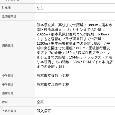
なし
駐車場
近隣駐車場
熊本県立第一高校までの距離：1880m / 熊本市
南区役所幸田まちづくりセンまでの距離：
2022m / 熊本萩原郵便局までの距離：606m /
くまもと森都心プラザ図書館までの距離：
1263m / 熊本南警察署までの距離：850m / 平
周辺環境
成中央公園までの距離：806m / 肥後銀行世安
支店までの距離：459m / 鶴屋百貨店ラン・マ
ルシェまでの距離：1944m / ドラッグストアモ
リ本荘店までの距離：63m / DCMダイキ本山店
までの距離：153m
熊本市立春竹小学校
小学校区
熊本市立江原中学校
中学校区
-
借家区分
空家
現況
即入居可
入居可能日