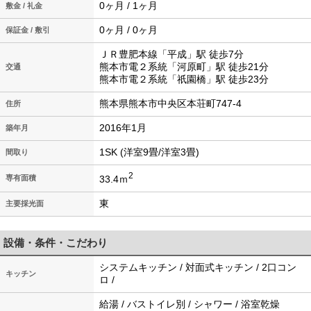
0ヶ月 / 1ヶ月
敷金 / 礼金
0ヶ月 / 0ヶ月
保証金 / 敷引
ＪＲ豊肥本線「平成」駅 徒歩7分
熊本市電２系統「河原町」駅 徒歩21分
交通
熊本市電２系統「祇園橋」駅 徒歩23分
熊本県熊本市中央区本荘町747-4
住所
2016年1月
築年月
1SK (洋室9畳/洋室3畳)
間取り
2
33.4ｍ
専有面積
東
主要採光面
設備・条件・こだわり
システムキッチン / 対面式キッチン / 2口コン
キッチン
ロ /
給湯 / バストイレ別 / シャワー / 浴室乾燥