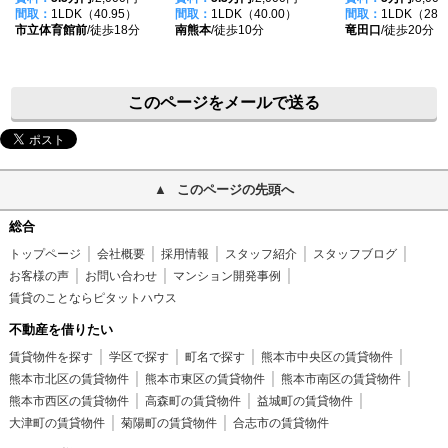
間取：
1LDK（40.95）
間取：
1LDK（40.00）
間取：
1LDK（28.
市立体育館前
/徒歩18分
南熊本
/徒歩10分
竜田口
/徒歩20分
このページをメールで送る
このページの先頭へ
総合
トップページ
会社概要
採用情報
スタッフ紹介
スタッフブログ
お客様の声
お問い合わせ
マンション開発事例
賃貸のことならピタットハウス
不動産を借りたい
賃貸物件を探す
学区で探す
町名で探す
熊本市中央区の賃貸物件
熊本市北区の賃貸物件
熊本市東区の賃貸物件
熊本市南区の賃貸物件
熊本市西区の賃貸物件
高森町の賃貸物件
益城町の賃貸物件
大津町の賃貸物件
菊陽町の賃貸物件
合志市の賃貸物件