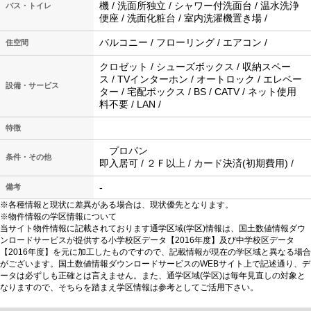
機 / 洗面所独立 / シャワー付洗面台 / 温水洗浄
バス・トイレ
便座 / 洗面化粧台 / 室内洗濯機置き場 /
バルコニー / フローリング / エアコン /
住空間
クロゼット / シューズボックス / 収納スペー
ス / TVインターホン / オートロック / エレベー
設備・サービス
ター / 宅配ボックス / BS / CATV / ネット使用
料不要 / LAN /
特徴
プロパン
条件・その他
即入居可 / ２Ｆ以上 / カード決済(初期費用) /
-
備考
※各種情報と現状に差異がある場合は、現状優先となります。
※物件情報の学区情報について
当サイト物件情報に記載されております通学区域(学区)情報は、国土数値情報ダウ
ンロードサービスが提供する小学校区データ【2016年度】及び中学校区データ
【2016年度】を元に加工したものですので、記載情報が現在の学区域と異なる場合
がございます。国土数値情報ダウンロードサービスのWEBサイト上で記述通り、デ
ータは必ずしも正確とは言えません。また、通学区域(学区)は毎年見直しの対象と
なりますので、そちらを踏まえ学区情報は参考としてご活用下さい。