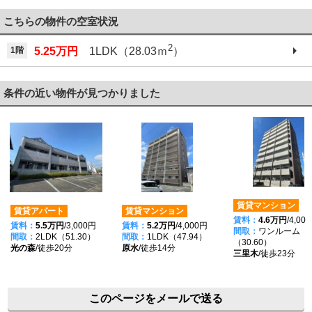
こちらの物件の空室状況
2
1階
5.25万円
1LDK（28.03ｍ
）
条件の近い物件が見つかりました
賃貸マンション
賃貸アパート
賃貸マンション
賃料：
4.6万円
/4,00
賃料：
5.5万円
/3,000円
賃料：
5.2万円
/4,000円
間取：
ワンルーム
間取：
2LDK（51.30）
間取：
1LDK（47.94）
（30.60）
光の森
/徒歩20分
原水
/徒歩14分
三里木
/徒歩23分
このページをメールで送る