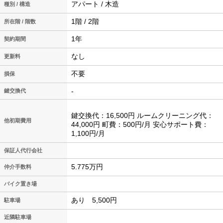
アパート / 木造
種別 / 構造
1階 / 2階
所在階 / 階数
1年
契約期間
なし
更新料
不要
損保
-
鍵交換代
鍵交換代：16,500円 ルームクリーニング代：
他初期費用
44,000円 町費：500円/月 安心サポート費：
1,100円/月
保証人代行会社
5.775万円
仲介手数料
バイク置き場
あり 5,500円
駐車場
近隣駐車場