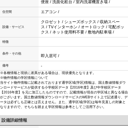
便座 / 洗面化粧台 / 室内洗濯機置き場 /
エアコン /
住空間
クロゼット / シューズボックス / 収納スペー
ス / TVインターホン / オートロック / 宅配ボッ
設備・サービス
クス / ネット使用料不要 / 敷地内駐車場 /
特徴
条件・その他
即入居可 /
-
備考
※各種情報と現状に差異がある場合は、現状優先となります。
※物件情報の学区情報について
当サイト物件情報に記載されております通学区域(学区)情報は、国土数値情報ダウ
ンロードサービスが提供する小学校区データ【2016年度】及び中学校区データ
【2016年度】を元に加工したものですので、記載情報が現在の学区域と異なる場合
がございます。国土数値情報ダウンロードサービスのWEBサイト上で記述通り、デ
ータは必ずしも正確とは言えません。また、通学区域(学区)は毎年見直しの対象と
なりますので、そちらを踏まえ学区情報は参考としてご活用下さい。
設備詳細情報