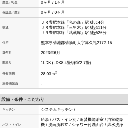
0ヶ月 / 1ヶ月
敷金 / 礼金
0ヶ月 / 0ヶ月
保証金 / 敷引
ＪＲ豊肥本線「光の森」駅 徒歩4分
ＪＲ豊肥本線「三里木」駅 徒歩11分
交通
ＪＲ豊肥本線「武蔵塚」駅 徒歩26分
熊本県菊池郡菊陽町大字津久礼2172-15
住所
2023年6月
築年月
1LDK (LDK8.4畳/洋室2.7畳)
間取り
2
28.03ｍ
専有面積
-
主要採光面
設備・条件・こだわり
システムキッチン /
キッチン
給湯 / バストイレ別 / 追焚機能浴室 / 浴室乾燥
機 / 洗面所独立 / シャワー付洗面台 / 温水洗浄
バス・トイレ