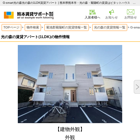
G-smart光の森光の森の1LDK賃貸アパート | 熊本県熊本市・光の森・菊陽町の賃貸はピタットハウス 熊本賃貸サポート
入居者様へ
お知らせ
お問合せ
TOPページ
>
物件検索
>
菊池郡菊陽町の賃貸情報一覧
>
光の森の賃貸情報一覧
>
G-s
光の森の賃貸アパート(1LDK)の物件情報
【建物外観】
外観