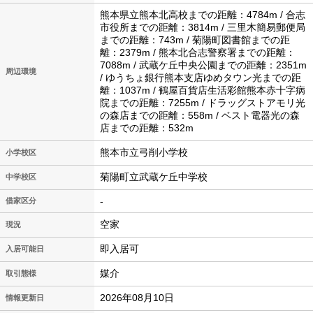
熊本県立熊本北高校までの距離：4784m / 合志
市役所までの距離：3814m / 三里木簡易郵便局
までの距離：743m / 菊陽町図書館までの距
離：2379m / 熊本北合志警察署までの距離：
7088m / 武蔵ケ丘中央公園までの距離：2351m
周辺環境
/ ゆうちょ銀行熊本支店ゆめタウン光までの距
離：1037m / 鶴屋百貨店生活彩館熊本赤十字病
院までの距離：7255m / ドラッグストアモリ光
の森店までの距離：558m / ベスト電器光の森
店までの距離：532m
熊本市立弓削小学校
小学校区
菊陽町立武蔵ケ丘中学校
中学校区
-
借家区分
空家
現況
即入居可
入居可能日
媒介
取引態様
2026年08月10日
情報更新日