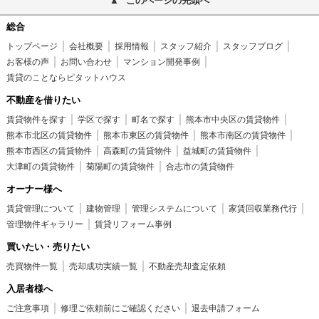
このページの先頭へ
総合
トップページ
会社概要
採用情報
スタッフ紹介
スタッフブログ
お客様の声
お問い合わせ
マンション開発事例
賃貸のことならピタットハウス
不動産を借りたい
賃貸物件を探す
学区で探す
町名で探す
熊本市中央区の賃貸物件
熊本市北区の賃貸物件
熊本市東区の賃貸物件
熊本市南区の賃貸物件
熊本市西区の賃貸物件
高森町の賃貸物件
益城町の賃貸物件
大津町の賃貸物件
菊陽町の賃貸物件
合志市の賃貸物件
オーナー様へ
賃貸管理について
建物管理
管理システムについて
家賃回収業務代行
管理物件ギャラリー
賃貸リフォーム事例
買いたい・売りたい
売買物件一覧
売却成功実績一覧
不動産売却査定依頼
入居者様へ
ご注意事項
修理ご依頼前にご確認ください
退去申請フォーム