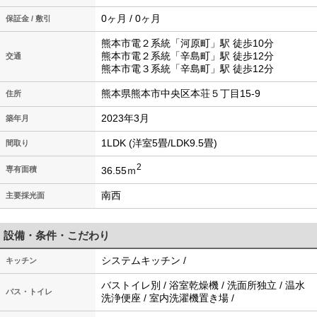
0ヶ月 / 0ヶ月
保証金 / 敷引
熊本市電２系統「河原町」駅 徒歩10分
熊本市電２系統「辛島町」駅 徒歩12分
交通
熊本市電３系統「辛島町」駅 徒歩12分
熊本県熊本市中央区本荘５丁目15-9
住所
2023年3月
築年月
1LDK (洋室5畳/LDK9.5畳)
間取り
2
36.55ｍ
専有面積
南西
主要採光面
設備・条件・こだわり
システムキッチン /
キッチン
バストイレ別 / 浴室乾燥機 / 洗面所独立 / 温水
バス・トイレ
洗浄便座 / 室内洗濯機置き場 /