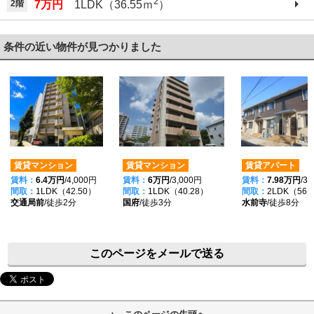
2
2階
7万円
1LDK（36.55ｍ
）
条件の近い物件が見つかりました
賃貸マンション
賃貸マンション
賃貸アパート
賃料：
6.4万円
/4,000円
賃料：
6万円
/3,000円
賃料：
7.98万円
/3
間取：
1LDK（42.50）
間取：
1LDK（40.28）
間取：
2LDK（56.
交通局前
/徒歩2分
国府
/徒歩3分
水前寺
/徒歩8分
このページをメールで送る