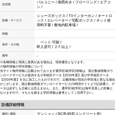
バルコニー / 南西向き / フローリング / エアコ
住空間
ン /
シューズボックス / TVインターホン / オートロ
ック / エレベーター / 宅配ボックス / ネット使
設備・サービス
用料不要 / 敷地内駐車場 /
特徴
ペット:可能 /
条件・その他
即入居可 / ２Ｆ以上 /
-
備考
※各種情報と現状に差異がある場合は、現状優先となります。
※物件情報の学区情報について
当サイト物件情報に記載されております通学区域(学区)情報は、国土数値情報ダウ
ンロードサービスが提供する小学校区データ【2016年度】及び中学校区データ
【2016年度】を元に加工したものですので、記載情報が現在の学区域と異なる場合
がございます。国土数値情報ダウンロードサービスのWEBサイト上で記述通り、デ
ータは必ずしも正確とは言えません。また、通学区域(学区)は毎年見直しの対象と
なりますので、そちらを踏まえ学区情報は参考としてご活用下さい。
設備詳細情報
マンション / RC造(鉄筋コンクリート造)
種別 / 構造