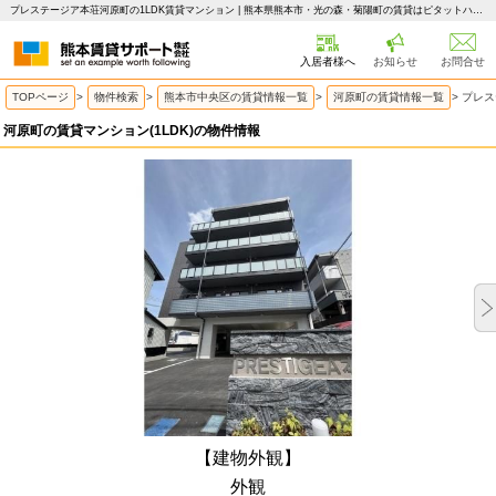
プレステージア本荘河原町の1LDK賃貸マンション | 熊本県熊本市・光の森・菊陽町の賃貸はピタットハウス 熊本賃貸サポート
入居者様へ
お知らせ
お問合せ
TOPページ
>
物件検索
>
熊本市中央区の賃貸情報一覧
>
河原町の賃貸情報一覧
>
プレス
河原町の賃貸マンション(1LDK)の物件情報
【建物外観】
外観