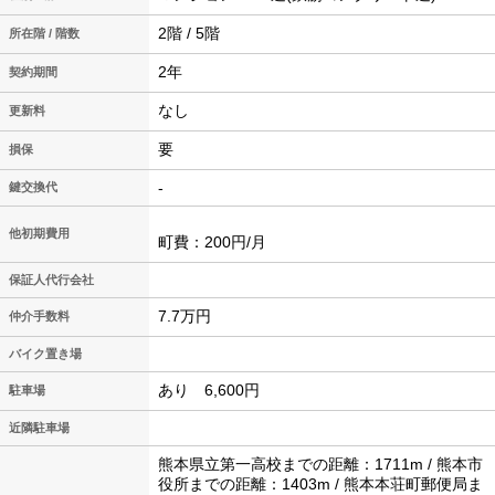
2階 / 5階
所在階 / 階数
2年
契約期間
なし
更新料
要
損保
-
鍵交換代
他初期費用
町費：200円/月
保証人代行会社
7.7万円
仲介手数料
バイク置き場
あり 6,600円
駐車場
近隣駐車場
熊本県立第一高校までの距離：1711m / 熊本市
役所までの距離：1403m / 熊本本荘町郵便局ま