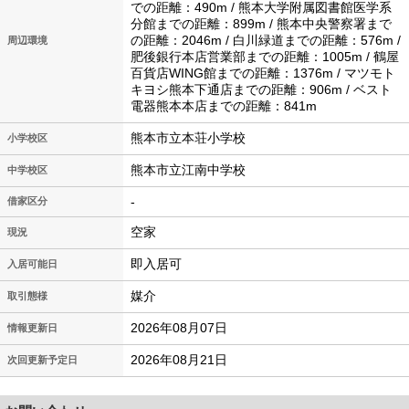
での距離：490m / 熊本大学附属図書館医学系
分館までの距離：899m / 熊本中央警察署まで
の距離：2046m / 白川緑道までの距離：576m /
周辺環境
肥後銀行本店営業部までの距離：1005m / 鶴屋
百貨店WING館までの距離：1376m / マツモト
キヨシ熊本下通店までの距離：906m / ベスト
電器熊本本店までの距離：841m
熊本市立本荘小学校
小学校区
熊本市立江南中学校
中学校区
-
借家区分
空家
現況
即入居可
入居可能日
媒介
取引態様
2026年08月07日
情報更新日
2026年08月21日
次回更新予定日