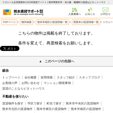
リヴェール近見西熊本の1LDK賃貸アパート | 熊本県熊本市・光の森・菊陽町の賃貸はピタットハウス 熊本賃貸サポート
入居者様へ
お知らせ
お問合せ
TOPページ
>
物件検索
>
熊本市南区の賃貸情報一覧
>
西熊本の賃貸情報一覧
>
リヴェー
こちらの物件は掲載を終了しております。
条件を変えて、再度検索をお願いします。
このページの先頭へ
総合
トップページ
会社概要
採用情報
スタッフ紹介
スタッフブログ
お客様の声
お問い合わせ
マンション開発事例
賃貸のことならピタットハウス
不動産を借りたい
賃貸物件を探す
学区で探す
町名で探す
熊本市中央区の賃貸物件
熊本市北区の賃貸物件
熊本市東区の賃貸物件
熊本市南区の賃貸物件