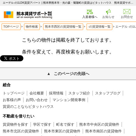
エーデル-の1LDK賃貸アパート | 熊本県熊本市・光の森・菊陽町の賃貸はピタットハウス 熊本賃貸サポート
入居者様へ
お知らせ
お問合せ
TOPページ
>
物件検索
>
熊本市西区の賃貸情報一覧
>
-の賃貸情報一覧
>
エーデル -の1
こちらの物件は掲載を終了しております。
条件を変えて、再度検索をお願いします。
このページの先頭へ
総合
トップページ
会社概要
採用情報
スタッフ紹介
スタッフブログ
お客様の声
お問い合わせ
マンション開発事例
賃貸のことならピタットハウス
不動産を借りたい
賃貸物件を探す
学区で探す
町名で探す
熊本市中央区の賃貸物件
熊本市北区の賃貸物件
熊本市東区の賃貸物件
熊本市南区の賃貸物件