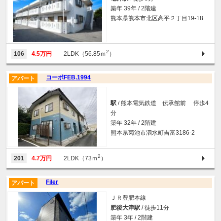
築年 39年 / 2階建
熊本県熊本市北区高平２丁目19-18
2
106
4.5万円
2LDK（56.85ｍ
）
コーポFEB.1994
アパート
駅
/ 熊本電気鉄道 伝承館前 停歩4
分
築年 32年 / 2階建
熊本県菊池市泗水町吉富3186-2
2
201
4.7万円
2LDK（73ｍ
）
Filer
アパート
ＪＲ豊肥本線
肥後大津駅
/ 徒歩11分
築年 3年 / 2階建