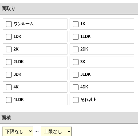
間取り
ワンルーム
1K
1DK
1LDK
2K
2DK
2LDK
3K
3DK
3LDK
4K
4DK
4LDK
それ以上
面積
～