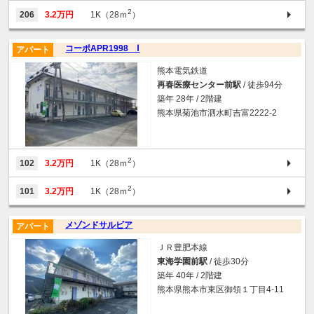
2
206
3.2万円
1K（28ｍ
）
コーポAPR1998 Ⅰ
アパート
熊本電気鉄道
再春医療センター前駅
/ 徒歩94分
築年 28年 / 2階建
熊本県菊池市泗水町吉富2222-2
2
102
3.2万円
1K（28ｍ
）
2
101
3.2万円
1K（28ｍ
）
メゾンドサルビア
アパート
ＪＲ豊肥本線
東海学園前駅
/ 徒歩30分
築年 40年 / 2階建
熊本県熊本市東区御領１丁目4-11