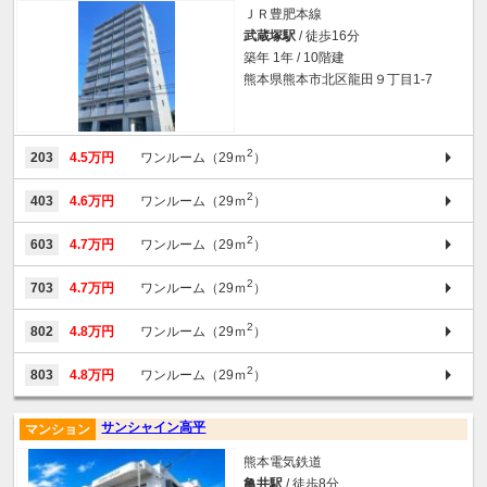
ＪＲ豊肥本線
武蔵塚駅
/ 徒歩16分
築年 1年 / 10階建
熊本県熊本市北区龍田９丁目1-7
2
203
4.5万円
ワンルーム（29ｍ
）
2
403
4.6万円
ワンルーム（29ｍ
）
2
603
4.7万円
ワンルーム（29ｍ
）
2
703
4.7万円
ワンルーム（29ｍ
）
2
802
4.8万円
ワンルーム（29ｍ
）
2
803
4.8万円
ワンルーム（29ｍ
）
サンシャイン高平
マンション
熊本電気鉄道
亀井駅
/ 徒歩8分