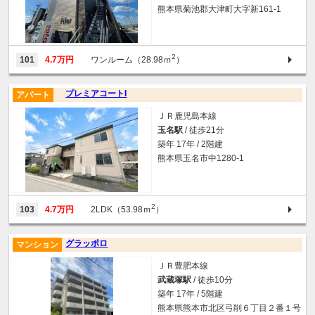
熊本県菊池郡大津町大字新161-1
2
101
4.7万円
ワンルーム（28.98ｍ
）
プレミアコートI
アパート
ＪＲ鹿児島本線
玉名駅
/ 徒歩21分
築年 17年 / 2階建
熊本県玉名市中1280-1
2
103
4.7万円
2LDK（53.98ｍ
）
グラッポロ
マンション
ＪＲ豊肥本線
武蔵塚駅
/ 徒歩10分
築年 17年 / 5階建
熊本県熊本市北区弓削６丁目２番１号