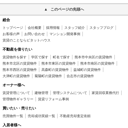
このページの先頭へ
総合
トップページ
会社概要
採用情報
スタッフ紹介
スタッフブログ
お客様の声
お問い合わせ
マンション開発事例
賃貸のことならピタットハウス
不動産を借りたい
賃貸物件を探す
学区で探す
町名で探す
熊本市中央区の賃貸物件
熊本市北区の賃貸物件
熊本市東区の賃貸物件
熊本市南区の賃貸物件
熊本市西区の賃貸物件
高森町の賃貸物件
益城町の賃貸物件
大津町の賃貸物件
菊陽町の賃貸物件
合志市の賃貸物件
オーナー様へ
賃貸管理について
建物管理
管理システムについて
家賃回収業務代行
管理物件ギャラリー
賃貸リフォーム事例
買いたい・売りたい
売買物件一覧
売却成功実績一覧
不動産売却査定依頼
入居者様へ