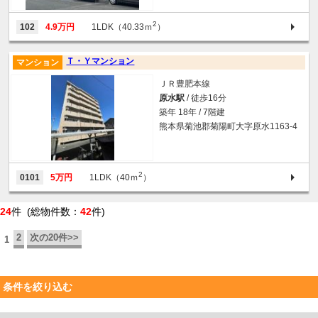
2
102
4.9万円
1LDK（40.33ｍ
）
Ｔ・Ｙマンション
マンション
ＪＲ豊肥本線
原水駅
/ 徒歩16分
築年 18年 / 7階建
熊本県菊池郡菊陽町大字原水1163-4
2
0101
5万円
1LDK（40ｍ
）
24
件 (総物件数：
42
件)
2
次の20件>>
1
条件を絞り込む