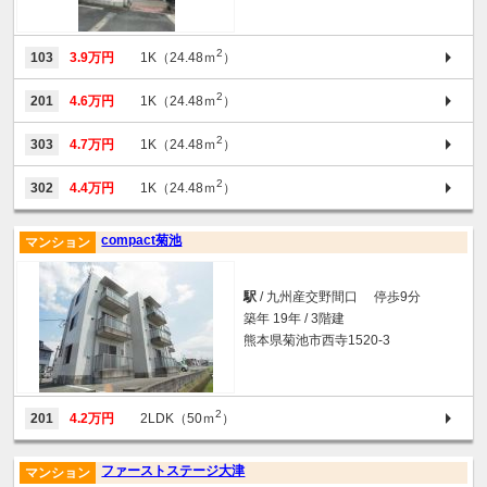
2
103
3.9万円
1K（24.48ｍ
）
2
201
4.6万円
1K（24.48ｍ
）
2
303
4.7万円
1K（24.48ｍ
）
2
302
4.4万円
1K（24.48ｍ
）
compact菊池
マンション
駅
/ 九州産交野間口 停歩9分
築年 19年 / 3階建
熊本県菊池市西寺1520-3
2
201
4.2万円
2LDK（50ｍ
）
ファーストステージ大津
マンション