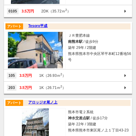
2
0105
3.5万円
2DK（35.72ｍ
）
Tesoro平成
アパート
ＪＲ豊肥本線
南熊本駅
/ 徒歩9分
築年 29年 / 2階建
熊本県熊本市中央区琴平本町12番地56
号
2
105
3.5万円
1K（26.93ｍ
）
2
203
3.5万円
1K（26.71ｍ
）
アロッジオ尾ノ上
アパート
熊本市電２系統
神水交差点駅
/ 徒歩17分
築年 22年 / 3階建
熊本県熊本市東区尾ノ上１丁目43-23