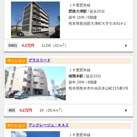
ＪＲ豊肥本線
肥後大津駅
/ 徒歩25分
築年 16年 / 5階建
熊本県菊池郡大津町大字引水914-1
2
0401
4.2万円
1LDK（42ｍ
）
グラスリード
マンション
ＪＲ豊肥本線
南熊本駅
/ 徒歩15分
築年 29年 / 4階建
熊本県熊本市中央区本山町215番3号
2
405
4.2万円
1K（26.4ｍ
）
アンクレージュ・ＫＡＺ
マンション
ＪＲ豊肥本線