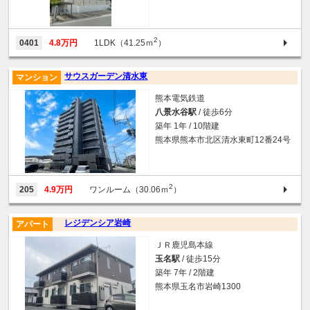
2
0401
4.8万円
1LDK（41.25ｍ
）
サウスガーデン清水東
マンション
熊本電気鉄道
八景水谷駅
/ 徒歩6分
築年 1年 / 10階建
熊本県熊本市北区清水東町12番24号
2
205
4.9万円
ワンルーム（30.06ｍ
）
レジデンシア岩崎
アパート
ＪＲ鹿児島本線
玉名駅
/ 徒歩15分
築年 7年 / 2階建
熊本県玉名市岩崎1300