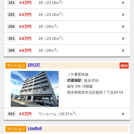
2
101
4.4万円
1K（23.18ｍ
）
2
201
4.5万円
1K（23.18ｍ
）
2
206
4.5万円
1K（29ｍ
）
2
301
4.6万円
1K（23.18ｍ
）
2
306
4.6万円
1K（29ｍ
）
EPCOT
マンション
ＪＲ豊肥本線
武蔵塚駅
/ 徒歩20分
築年 3年 / 6階建
熊本県熊本市北区龍田７丁目29-54
2
603
4.5万円
ワンルーム（30.37ｍ
）
LinaBell
マンション