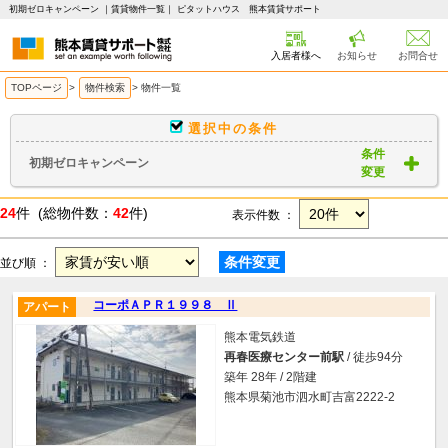
初期ゼロキャンペーン ｜賃貸物件一覧｜ ピタットハウス 熊本賃貸サポート
入居者様へ
お知らせ
お問合せ
TOPページ
>
物件検索
>
物件一覧
選択中の条件
条件
初期ゼロキャンペーン
変更
24
件 (総物件数：
42
件)
表示件数 ：
条件変更
並び順 ：
コーポＡＰＲ１９９８ Ⅱ
アパート
熊本電気鉄道
再春医療センター前駅
/ 徒歩94分
築年 28年 / 2階建
熊本県菊池市泗水町吉富2222-2