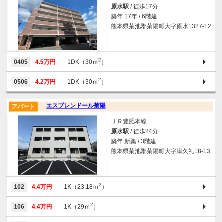
原水駅
/ 徒歩17分
築年 17年 / 6階建
熊本県菊池郡菊陽町大字原水1327-12
2
0405
4.5万円
1DK（30ｍ
）
2
0506
4.2万円
1DK（30ｍ
）
エスプレンドール菊陽
アパート
ＪＲ豊肥本線
原水駅
/ 徒歩24分
築年 新築 / 3階建
熊本県菊池郡菊陽町大字津久礼18-13
2
102
4.4万円
1K（23.18ｍ
）
2
106
4.4万円
1K（29ｍ
）