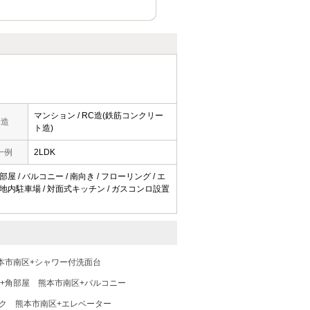
マンション / RC造(鉄筋コンクリー
構造
ト造)
一例
2LDK
屋 / バルコニー / 南向き / フローリング / エ
 / 敷地内駐車場 / 対面式キッチン / ガスコンロ設置
本市南区+シャワー付洗面台
+角部屋
熊本市南区+バルコニー
ク
熊本市南区+エレベーター