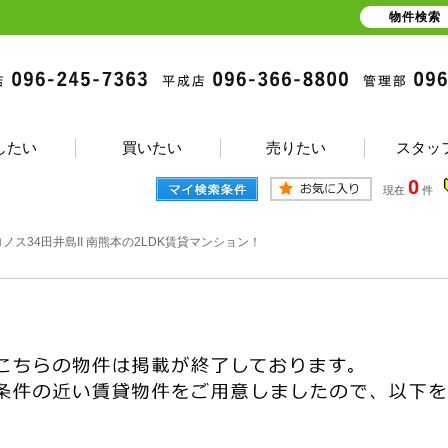
物件検索
したい
買いたい
売りたい
スタッ
0
現在
件
ノス34田井島II 南熊本の2LDK賃貸マンション！