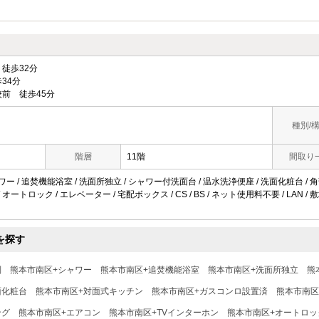
徒歩32分
34分
前 徒歩45分
種別/
階層
11階
間取り
ワー / 追焚機能浴室 / 洗面所独立 / シャワー付洗面台 / 温水洗浄便座 / 洗面化粧台 / 角部
 オートロック / エレベーター / 宅配ボックス / CS / BS / ネット使用料不要 / LAN
を探す
別
熊本市南区+シャワー
熊本市南区+追焚機能浴室
熊本市南区+洗面所独立
熊
面化粧台
熊本市南区+対面式キッチン
熊本市南区+ガスコンロ設置済
熊本市南区
ング
熊本市南区+エアコン
熊本市南区+TVインターホン
熊本市南区+オートロッ