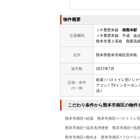
物件概要
ＪＲ豊肥本線
南熊本駅
交通機関
ＪＲ豊肥本線 平成 徒歩
熊本市電２系統 商業高校
住所
熊本県熊本市南区田井島
築年数
2017年7月
給湯 / バストイレ別 / シャ
設備・条件
アコン / TVインターホン /
の一例
済 /
こだわり条件から熊本市南区の物件
熊本市南区+給湯
熊本市南区+バストイレ
熊本市南区+温水洗浄便座
熊本市南区+洗
熊本市南区+南向き
熊本市南区+フローリ