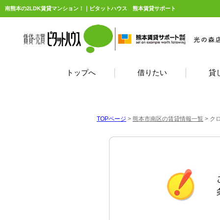
南熊本の2LDK賃貸マンション！｜ピタットハウス 熊本賃貸サポート
トップへ
借りたい
貸
TOPページ
>
熊本市南区の賃貸情報一覧
>
クロ