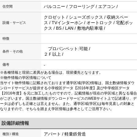
バルコニー / フローリング / エアコン /
住空間
クロゼット / シューズボックス / 収納スペー
ス / TVインターホン / オートロック / 宅配ボッ
設備・サービス
クス / BS / LAN / 敷地内駐車場 /
特徴
プロパンペット:可能 /
条件・その他
２Ｆ以上 /
-
備考
※各種情報と現状に差異がある場合は、現状優先となります。
※物件情報の学区情報について
当サイト物件情報に記載されております通学区域(学区)情報は、国土数値情報ダウ
ンロードサービスが提供する小学校区データ【2016年度】及び中学校区データ
【2016年度】を元に加工したものですので、記載情報が現在の学区域と異なる場合
がございます。国土数値情報ダウンロードサービスのWEBサイト上で記述通り、デ
ータは必ずしも正確とは言えません。また、通学区域(学区)は毎年見直しの対象と
なりますので、そちらを踏まえ学区情報は参考としてご活用下さい。
設備詳細情報
アパート / 軽量鉄骨造
種別 / 構造