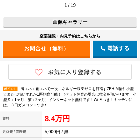
1 / 19
画像ギャラリー
空室確認・内見予約はこちらから
電話する
省エネ＋創エネで一次エネルギー収支ゼロを目指すZEH-M物件小型
ポイント
犬または猫いずれか1匹飼育可能！（ペット飼育の場合は敷金を預かります 小
型犬：1ヶ月、猫：2ヶ月）インターネット無料です！Wi-Fiつき！キッチンに
は、３口ガスコンロつき♪
8.4万円
賃料
5,000円 / 無
共益費 / 管理費