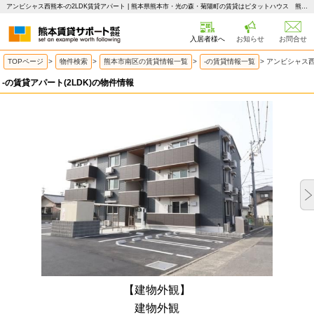
アンビシャス西熊本-の2LDK賃貸アパート | 熊本県熊本市・光の森・菊陽町の賃貸はピタットハウス 熊本賃貸サポート
入居者様へ
お知らせ
お問合せ
TOPページ
>
物件検索
>
熊本市南区の賃貸情報一覧
>
-の賃貸情報一覧
>
アンビシャス西
-の賃貸アパート(2LDK)の物件情報
【建物外観】
建物外観