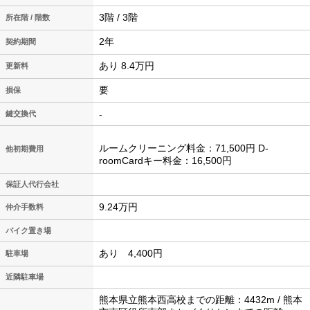
3階 / 3階
所在階 / 階数
2年
契約期間
あり 8.4万円
更新料
要
損保
-
鍵交換代
ルームクリーニング料金：71,500円 D-
他初期費用
roomCardキー料金：16,500円
保証人代行会社
9.24万円
仲介手数料
バイク置き場
あり 4,400円
駐車場
近隣駐車場
熊本県立熊本西高校までの距離：4432m / 熊本