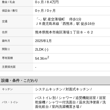
0ヶ月 / 8.4万円
敷金 / 礼金
0ヶ月 / 0ヶ月
保証金 / 敷引
「-」駅 産交薄場町 停歩1分
交通
ＪＲ鹿児島本線「西熊本」駅 徒歩16分
熊本県熊本市南区薄場１丁目８－６２
住所
2025年1月
築年月
2LDK (-)
間取り
2
54.36ｍ
専有面積
-
主要採光面
設備・条件・こだわり
システムキッチン / 対面式キッチン /
キッチン
バストイレ別 / シャワー / 追焚機能浴室 / 浴室
乾燥機 / シャワー付洗面台 / 温水洗浄便座 / 洗
バス・トイレ
面化粧台 / 室内洗濯機置き場 /