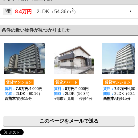
2
3階
8.4万円
2LDK（54.36ｍ
）
条件の近い物件が見つかりました
賃貸マンション
賃貸アパート
賃貸マンション
賃料：
7.8万円
/4,000円
賃料：
8万円
/4,000円
賃料：
7.9万円
/4,00
間取：
2LDK（60.16）
間取：
2LDK（56.34）
間取：
2LDK（60.1
西熊本
/徒歩15分
-
/都市近見町 停歩4分
西熊本
/徒歩15分
このページをメールで送る