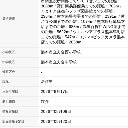
市南区役所南部まちづくりセンまでの距離：
3088m / 野口簡易郵便局までの距離：706m /
くまもと森都心プラザ図書館までの距離：
2964m / 熊本南警察署までの距離：2391m / 蓮
周辺環境
台寺公園までの距離：1074m / 熊本銀行薄場支
店までの距離：686m / 鶴屋百貨店WING館まで
の距離：5622m / ウエルシアプラス熊本島町店
までの距離：547m / コジマ×ビックカメラ熊本
店までの距離：2038m
熊本市立力合西小学校
小学校区
熊本市立力合中学校
中学校区
-
借家区分
居住中
現況
2026年8月17日
入居可能日
媒介
取引態様
2026年08月06日
情報更新日
2026年08月20日
次回更新予定日