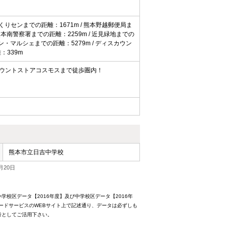
りセンまでの距離：1671m / 熊本野越郵便局ま
熊本南警察署までの距離：2259m / 近見緑地までの
ラン・マルシェまでの距離：5279m / ディスカウン
：339m
カウントストアコスモスまで徒歩圏内！
熊本市立日吉中学校
月20日
校区データ【2016年度】及び中学校区データ【2016年
ードサービスのWEBサイト上で記述通り、データは必ずしも
考としてご活用下さい。