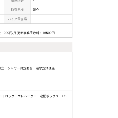
借家区分
-
取引態様
媒介
バイク置き場
：200円/月 更新事務手数料：16500円
独立
シャワー付洗面台
温水洗浄便座
ートロック
エレベーター
宅配ボックス
CS