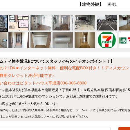
【建物外観】 外観
ムティ熊本近見Ⅰについてスタッフからのイチオシポイント！】
の２LDK★インターネット無料・便利な宅配BOX付き！！ディスカウ
費用クレジット決済可能です♪
い合わせはピタットハウス平成店096-366-8800
ティ熊本近見Ⅰは熊本県熊本市南区近見７丁目6-35【ＪＲ鹿児島本線 西熊本駅徒歩1
月は2013年1月の9階建てのマンションで、お部屋は9階建ての3階部分です。
2
広さは60.16ｍ
で人気の2LDKです。
屋のもっと詳しい内容や入居時期、諸条件のご相談など、ホームページには掲載が間に合わず載せ
ることが御座いましたらお気軽にメールにて
お問い合わせ
ください。