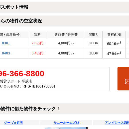
隣スポット情報
ちらの物件の空室状況
階 / 部屋番号
賃料
共益費 / 管理費
間取り
専有面積
2
0301
7.8万円
4,000円 / -
2LDK
60.16ｍ
2
0403
6.4万円
4,000円 / -
1LDK
47.94ｍ
96-366-8800
賃貸サポート 平成店
い合わせNO：RHS-TB1001750301
の物件に似た物件をチェック！
ジーヴォ近見
サニーホームズ88
アンビシャス西