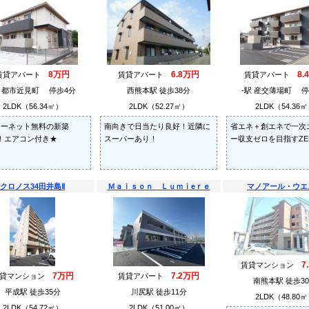
8万円
6.8万円
8.
賃貸アパート
賃貸アパート
賃貸アパート
駅 都市近見町 停歩4分
西熊本駅 徒歩38分
-駅 産交薄場町 停
2LDK（56.34㎡）
2LDK（52.27㎡）
2LDK（54.36
ターネット無料の新築
南向きで日当たり良好！近隣に
省エネ＋創エネで一次
K！エアコン付き★
スーパーあり！
ー収支ゼロを目指すZE
クロノス34田井島Ⅱ
Ｍａｉｓｏｎ Ｌｕｍｉeｒｅ
マノアール・ウエ
7
賃貸マンション
7万円
7.2万円
賃貸マンション
賃貸アパート
南熊本駅 徒歩3
平成駅 徒歩35分
川尻駅 徒歩11分
2LDK（48.80
2LDK（54.72㎡）
2LDK（51.00㎡）