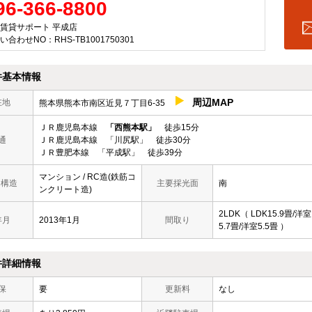
96-366-8800
賃貸サポート 平成店
い合わせNO：RHS-TB1001750301
件基本情報
周辺MAP
在地
熊本県熊本市南区近見７丁目6-35
ＪＲ鹿児島本線
「西熊本駅」
徒歩15分
通
ＪＲ鹿児島本線 「川尻駅」 徒歩30分
ＪＲ豊肥本線 「平成駅」 徒歩39分
マンション / RC造(鉄筋コ
/ 構造
主要採光面
南
ンクリート造)
2LDK（ LDK15.9畳/洋室
年月
2013年1月
間取り
5.7畳/洋室5.5畳 ）
件詳細情報
保
要
更新料
なし