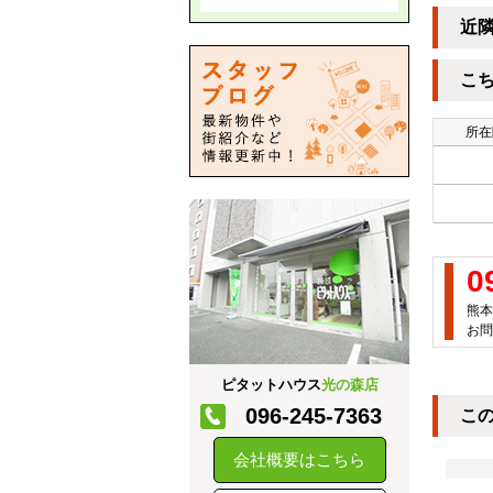
近
こ
所在
0
熊本
お問
ピタットハウス
光の森店
096-245-7363
こ
会社概要はこちら