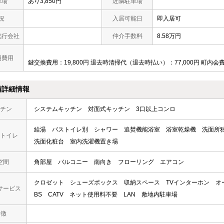
車場
あり3,850円
近隣駐車場
況
入居可能日
即入居可
代行会社
仲介手数料
8.58万円
期費用
鍵交換費用：19,800円 退去時清掃代（退去時払い）：77,000円 町内会費
備詳細情報
チン
システムキッチン
対面式キッチン
3口以上コンロ
給湯
バストイレ別
シャワー
追焚機能浴室
浴室乾燥機
洗面所
トイレ
洗面化粧台
室内洗濯機置き場
空間
角部屋
バルコニー
南向き
フローリング
エアコン
クロゼット
シューズボックス
収納スペース
TVインターホン
オ
サービス
BS
CATV
ネット使用料不要
LAN
敷地内駐車場
 徴