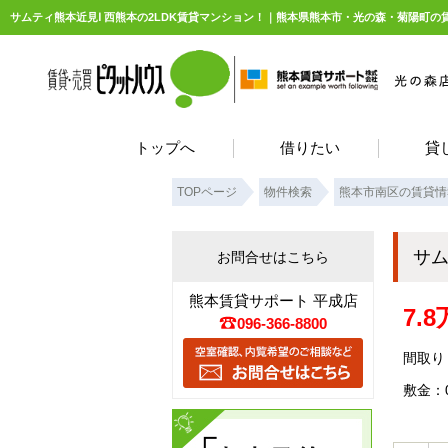
サムティ熊本近見Ⅰ 西熊本の2LDK賃貸マンション！｜熊本県熊本市・光の森・菊陽町
トップへ
借りたい
貸
TOPページ
物件検索
熊本市南区の賃貸情
サム
お問合せはこちら
熊本賃貸サポート 平成店
7.
096-366-8800
間取り：
敷金：