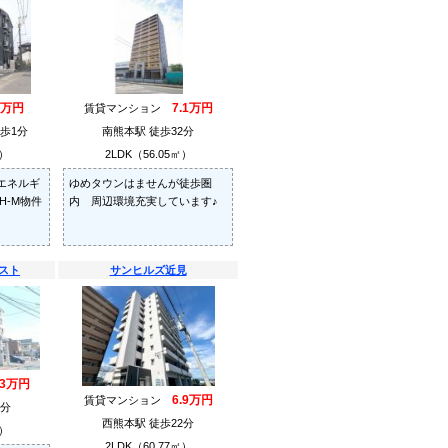
4万円
7.1万円
賃貸マンション
歩1分
南熊本駅 徒歩32分
㎡）
2LDK（56.05㎡）
エネルギ
ゆめタウンはませんが徒歩圏
H-M物件
内 周辺環境充実しています♪
スト
サンヒルズ近見
.3万円
6.9万円
賃貸マンション
0分
西熊本駅 徒歩22分
㎡）
2LDK（60.77㎡）