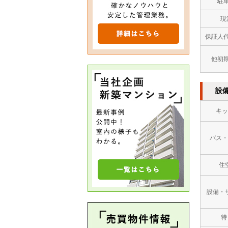
駐
現
保証人
他初
設
キッ
バス・
住
設備・
特