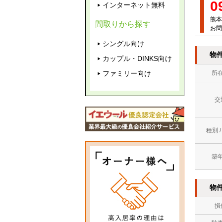
0
インターネット無料
熊本
間取りから探す
お問
シングル向け
物
カップル・DINKS向け
ファミリー向け
所
交
種別 
築
物
損