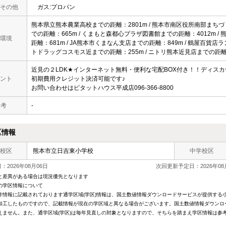
その他
ガス:プロパン
熊本県立熊本農業高校までの距離：2801m / 熊本市南区役所南部まちづく
での距離：665m / くまもと森都心プラザ図書館までの距離：4012m / 
環境
距離：681m / JA熊本市くまなん支店までの距離：849m / 鶴屋百貨店
トドラッグコスモス近までの距離：255m / ニトリ熊本近見店までの距離
近見の２LDK★インターネット無料・便利な宅配BOX付き！！ディス
ント
初期費用クレジット決済可能です♪
お問い合わせはピタットハウス平成店096-366-8800
 考
-
区情報
校区
熊本市立日吉東小学校
中学校区
2026年08月06日
次回更新予定日：2026年08
と差異がある場合は現況優先となります
の学区情報について
件情報に記載されております通学区域(学区)情報は、国土数値情報ダウンロードサービスが提供する小学
加工したものですので、記載情報が現在の学区域と異なる場合がございます。国土数値情報ダウンロ
えません。また、通学区域(学区)は毎年見直しの対象となりますので、そちらを踏まえ学区情報は参