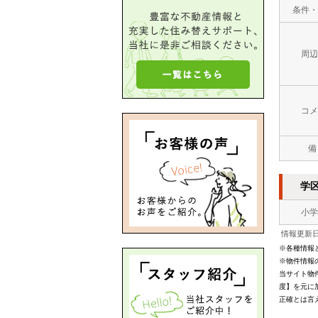
条件・
周辺
コメ
備
学
小学
情報更新日：
※各種情報
※物件情報
当サイト物
度】を元に
正確とは言