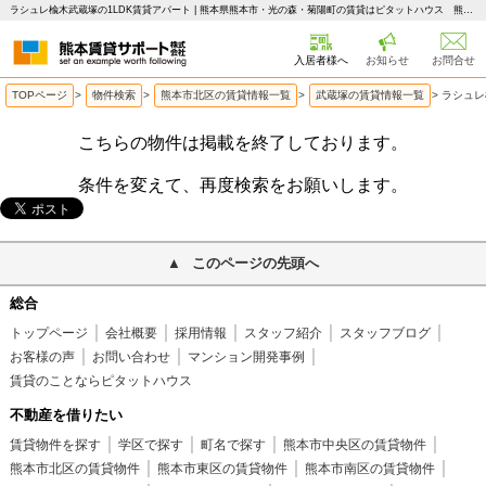
ラシュレ楡木武蔵塚の1LDK賃貸アパート | 熊本県熊本市・光の森・菊陽町の賃貸はピタットハウス 熊本賃貸サポート
入居者様へ
お知らせ
お問合せ
TOPページ
>
物件検索
>
熊本市北区の賃貸情報一覧
>
武蔵塚の賃貸情報一覧
>
ラシュレ
こちらの物件は掲載を終了しております。
条件を変えて、再度検索をお願いします。
このページの先頭へ
総合
トップページ
会社概要
採用情報
スタッフ紹介
スタッフブログ
お客様の声
お問い合わせ
マンション開発事例
賃貸のことならピタットハウス
不動産を借りたい
賃貸物件を探す
学区で探す
町名で探す
熊本市中央区の賃貸物件
熊本市北区の賃貸物件
熊本市東区の賃貸物件
熊本市南区の賃貸物件