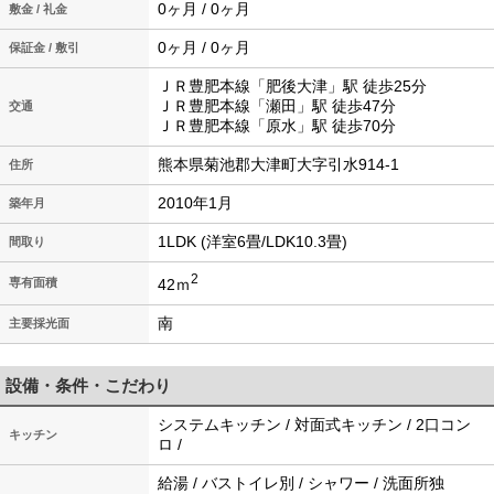
0ヶ月 / 0ヶ月
敷金 / 礼金
0ヶ月 / 0ヶ月
保証金 / 敷引
ＪＲ豊肥本線「肥後大津」駅 徒歩25分
ＪＲ豊肥本線「瀬田」駅 徒歩47分
交通
ＪＲ豊肥本線「原水」駅 徒歩70分
熊本県菊池郡大津町大字引水914-1
住所
2010年1月
築年月
1LDK (洋室6畳/LDK10.3畳)
間取り
2
42ｍ
専有面積
南
主要採光面
設備・条件・こだわり
システムキッチン / 対面式キッチン / 2口コン
キッチン
ロ /
給湯 / バストイレ別 / シャワー / 洗面所独