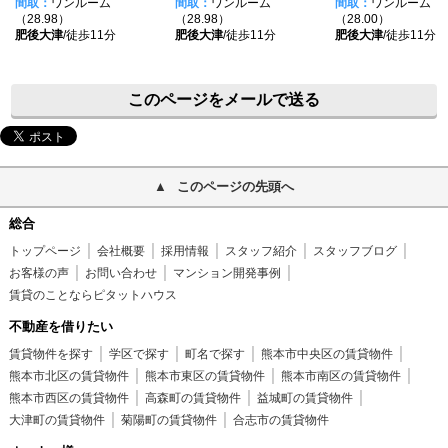
間取：
ワンルーム
間取：
ワンルーム
間取：
ワンルーム
（28.98）
（28.98）
（28.00）
肥後大津
/徒歩11分
肥後大津
/徒歩11分
肥後大津
/徒歩11分
このページをメールで送る
このページの先頭へ
総合
トップページ
会社概要
採用情報
スタッフ紹介
スタッフブログ
お客様の声
お問い合わせ
マンション開発事例
賃貸のことならピタットハウス
不動産を借りたい
賃貸物件を探す
学区で探す
町名で探す
熊本市中央区の賃貸物件
熊本市北区の賃貸物件
熊本市東区の賃貸物件
熊本市南区の賃貸物件
熊本市西区の賃貸物件
高森町の賃貸物件
益城町の賃貸物件
大津町の賃貸物件
菊陽町の賃貸物件
合志市の賃貸物件