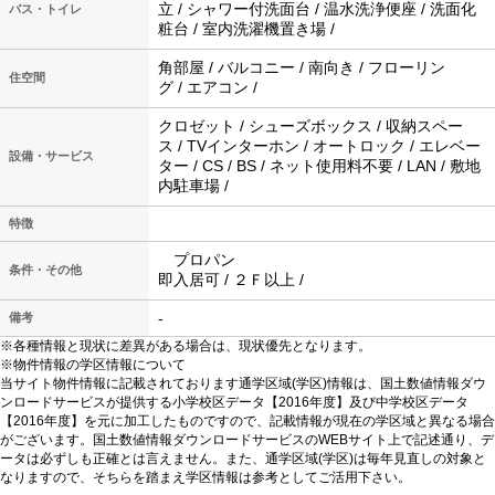
立 / シャワー付洗面台 / 温水洗浄便座 / 洗面化
バス・トイレ
粧台 / 室内洗濯機置き場 /
角部屋 / バルコニー / 南向き / フローリン
住空間
グ / エアコン /
クロゼット / シューズボックス / 収納スペー
ス / TVインターホン / オートロック / エレベー
設備・サービス
ター / CS / BS / ネット使用料不要 / LAN / 敷地
内駐車場 /
特徴
プロパン
条件・その他
即入居可 / ２Ｆ以上 /
-
備考
※各種情報と現状に差異がある場合は、現状優先となります。
※物件情報の学区情報について
当サイト物件情報に記載されております通学区域(学区)情報は、国土数値情報ダウ
ンロードサービスが提供する小学校区データ【2016年度】及び中学校区データ
【2016年度】を元に加工したものですので、記載情報が現在の学区域と異なる場合
がございます。国土数値情報ダウンロードサービスのWEBサイト上で記述通り、デ
ータは必ずしも正確とは言えません。また、通学区域(学区)は毎年見直しの対象と
なりますので、そちらを踏まえ学区情報は参考としてご活用下さい。