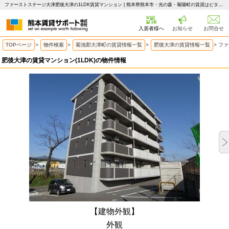
ファーストステージ大津肥後大津の1LDK賃貸マンション | 熊本県熊本市・光の森・菊陽町の賃貸はピタットハウス 熊本賃貸サポート
入居者様へ
お知らせ
お問合せ
TOPページ
>
物件検索
>
菊池郡大津町の賃貸情報一覧
>
肥後大津の賃貸情報一覧
>
ファ
肥後大津の賃貸マンション(1LDK)の物件情報
【建物外観】
外観