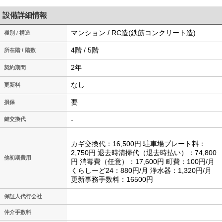
設備詳細情報
マンション / RC造(鉄筋コンクリート造)
種別 / 構造
4階 / 5階
所在階 / 階数
2年
契約期間
なし
更新料
要
損保
-
鍵交換代
カギ交換代：16,500円 駐車場プレート料：
2,750円 退去時清掃代（退去時払い）：74,800
他初期費用
円 消毒費（任意）：17,600円 町費：100円/月
くらしーど24：880円/月 浄水器：1,320円/月
更新事務手数料：16500円
保証人代行会社
仲介手数料