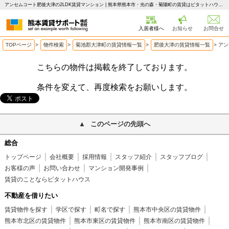
アンセムコート肥後大津の2LDK賃貸マンション | 熊本県熊本市・光の森・菊陽町の賃貸はピタットハウス 熊本賃貸サポート
入居者様へ
お知らせ
お問合せ
TOPページ
>
物件検索
>
菊池郡大津町の賃貸情報一覧
>
肥後大津の賃貸情報一覧
>
アン
こちらの物件は掲載を終了しております。
条件を変えて、再度検索をお願いします。
このページの先頭へ
総合
トップページ
会社概要
採用情報
スタッフ紹介
スタッフブログ
お客様の声
お問い合わせ
マンション開発事例
賃貸のことならピタットハウス
不動産を借りたい
賃貸物件を探す
学区で探す
町名で探す
熊本市中央区の賃貸物件
熊本市北区の賃貸物件
熊本市東区の賃貸物件
熊本市南区の賃貸物件