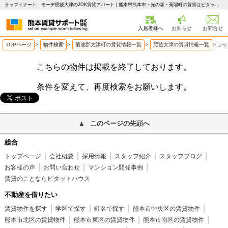
ラッフィナート モーデ肥後大津の2DK賃貸アパート | 熊本県熊本市・光の森・菊陽町の賃貸はピタットハウス 熊本賃貸サポート
入居者様へ
お知らせ
お問合せ
TOPページ
>
物件検索
>
菊池郡大津町の賃貸情報一覧
>
肥後大津の賃貸情報一覧
>
ラッ
こちらの物件は掲載を終了しております。
条件を変えて、再度検索をお願いします。
このページの先頭へ
総合
トップページ
会社概要
採用情報
スタッフ紹介
スタッフブログ
お客様の声
お問い合わせ
マンション開発事例
賃貸のことならピタットハウス
不動産を借りたい
賃貸物件を探す
学区で探す
町名で探す
熊本市中央区の賃貸物件
熊本市北区の賃貸物件
熊本市東区の賃貸物件
熊本市南区の賃貸物件