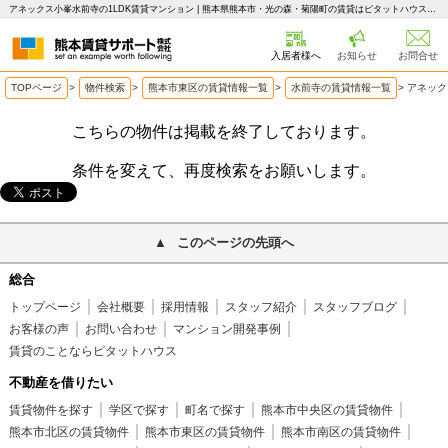
アネックス小峯水前寺の1LDK賃貸マンション | 熊本県熊本市・光の森・菊陽町の賃貸はピタットハウス 熊本賃貸サポート
入居者様へ
お知らせ
お問合せ
TOPページ
>
物件検索
>
熊本市東区の賃貸情報一覧
>
水前寺の賃貸情報一覧
>
アネック
こちらの物件は掲載を終了しております。
条件を変えて、再度検索をお願いします。
このページの先頭へ
総合
トップページ
会社概要
採用情報
スタッフ紹介
スタッフブログ
お客様の声
お問い合わせ
マンション開発事例
賃貸のことならピタットハウス
不動産を借りたい
賃貸物件を探す
学区で探す
町名で探す
熊本市中央区の賃貸物件
熊本市北区の賃貸物件
熊本市東区の賃貸物件
熊本市南区の賃貸物件