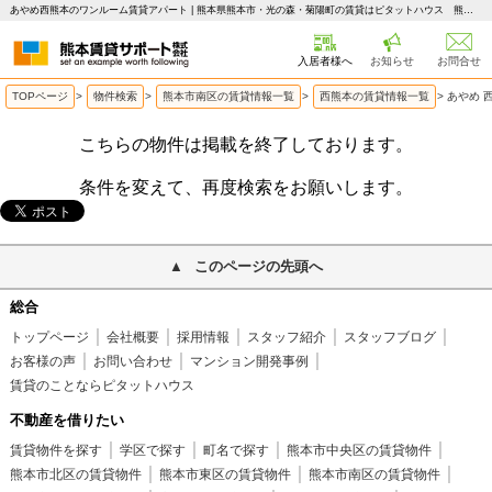
あやめ西熊本のワンルーム賃貸アパート | 熊本県熊本市・光の森・菊陽町の賃貸はピタットハウス 熊本賃貸サポート
入居者様へ
お知らせ
お問合せ
TOPページ
>
物件検索
>
熊本市南区の賃貸情報一覧
>
西熊本の賃貸情報一覧
>
あやめ 
こちらの物件は掲載を終了しております。
条件を変えて、再度検索をお願いします。
このページの先頭へ
総合
トップページ
会社概要
採用情報
スタッフ紹介
スタッフブログ
お客様の声
お問い合わせ
マンション開発事例
賃貸のことならピタットハウス
不動産を借りたい
賃貸物件を探す
学区で探す
町名で探す
熊本市中央区の賃貸物件
熊本市北区の賃貸物件
熊本市東区の賃貸物件
熊本市南区の賃貸物件