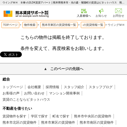
ウイングＭＨ Ｂ棟-の2LDK賃貸アパート | 熊本県熊本市・光の森・菊陽町の賃貸はピタットハウス 熊本賃貸サポート
入居者様へ
お知らせ
お問合せ
TOPページ
>
物件検索
>
熊本市東区の賃貸情報一覧
>
-の賃貸情報一覧
>
ウイングＭＨ 
こちらの物件は掲載を終了しております。
条件を変えて、再度検索をお願いします。
このページの先頭へ
総合
トップページ
会社概要
採用情報
スタッフ紹介
スタッフブログ
お客様の声
お問い合わせ
マンション開発事例
賃貸のことならピタットハウス
不動産を借りたい
賃貸物件を探す
学区で探す
町名で探す
熊本市中央区の賃貸物件
熊本市北区の賃貸物件
熊本市東区の賃貸物件
熊本市南区の賃貸物件