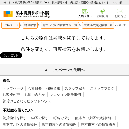
パレオ A棟武蔵塚の2LDK賃貸アパート | 熊本県熊本市・光の森・菊陽町の賃貸はピタットハウス 熊本賃貸サポート
入居者様へ
お知らせ
お問合せ
TOPページ
>
物件検索
>
熊本市北区の賃貸情報一覧
>
武蔵塚の賃貸情報一覧
>
パレオ 
こちらの物件は掲載を終了しております。
条件を変えて、再度検索をお願いします。
このページの先頭へ
総合
トップページ
会社概要
採用情報
スタッフ紹介
スタッフブログ
お客様の声
お問い合わせ
マンション開発事例
賃貸のことならピタットハウス
不動産を借りたい
賃貸物件を探す
学区で探す
町名で探す
熊本市中央区の賃貸物件
熊本市北区の賃貸物件
熊本市東区の賃貸物件
熊本市南区の賃貸物件