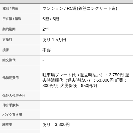
マンション / RC造(鉄筋コンクリート造)
種別 / 構造
6階 / 6階
所在階 / 階数
2年
契約期間
あり 1.5万円
更新料
不要
損保
-
鍵交換代
駐車場プレート代（退去時払い）：2,750円 退
他初期費用
去時清掃代（退去時払い）：63,800円 町費：
300円/月 火災保険：950円/月
保証人代行会社
仲介手数料
バイク置き場
あり 3,300円
駐車場