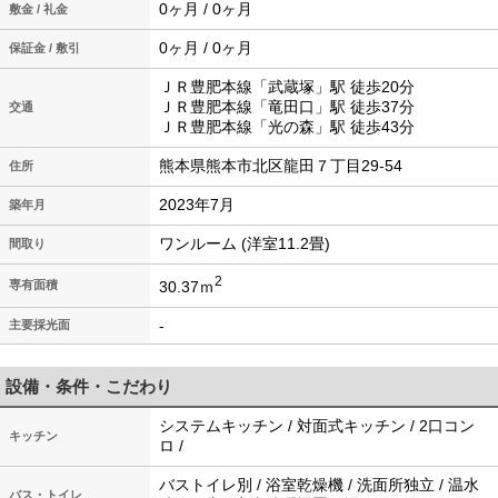
0ヶ月 / 0ヶ月
敷金 / 礼金
0ヶ月 / 0ヶ月
保証金 / 敷引
ＪＲ豊肥本線「武蔵塚」駅 徒歩20分
ＪＲ豊肥本線「竜田口」駅 徒歩37分
交通
ＪＲ豊肥本線「光の森」駅 徒歩43分
熊本県熊本市北区龍田７丁目29-54
住所
2023年7月
築年月
ワンルーム (洋室11.2畳)
間取り
2
30.37ｍ
専有面積
-
主要採光面
設備・条件・こだわり
システムキッチン / 対面式キッチン / 2口コン
キッチン
ロ /
バストイレ別 / 浴室乾燥機 / 洗面所独立 / 温水
バス・トイレ