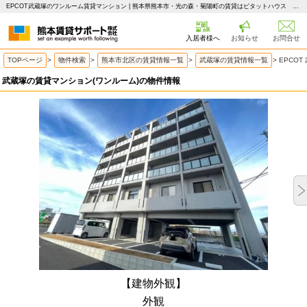
EPCOT武蔵塚のワンルーム賃貸マンション | 熊本県熊本市・光の森・菊陽町の賃貸はピタットハウス 熊本賃貸サポート
入居者様へ
お知らせ
お問合せ
TOPページ
>
物件検索
>
熊本市北区の賃貸情報一覧
>
武蔵塚の賃貸情報一覧
>
EPCO
武蔵塚の賃貸マンション(ワンルーム)の物件情報
【建物外観】
外観