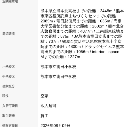
近隣駐車場
熊本県立熊本北高校までの距離：2448m / 熊本
市東区役所託麻まちづくりセンまでの距離：
2089m / 竜田郵便局までの距離：635m / 尚絅
大学図書館分館までの距離：2692m / 熊本北合
志警察署までの距離：4877m / 上南部東緑地ま
周辺環境
での距離：875m / JA熊本市竜田支店までの距
離：737m / 鶴屋百貨店生活彩館熊本赤十字病
院までの距離：4800m / ドラッグセイムス熊本
龍田店までの距離：1056m / interior space
Mまでの距離：1227m
熊本市立龍田小学校
小学校区
熊本市立龍田中学校
中学校区
-
借家区分
空家
現況
即入居可
入居可能日
貸主
取引態様
2026年08月09日
情報更新日