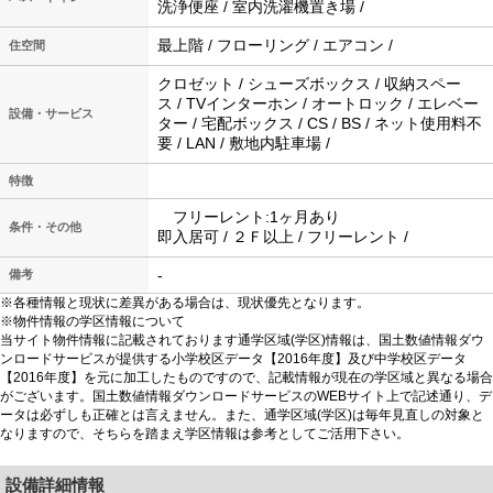
洗浄便座 / 室内洗濯機置き場 /
最上階 / フローリング / エアコン /
住空間
クロゼット / シューズボックス / 収納スペー
ス / TVインターホン / オートロック / エレベー
設備・サービス
ター / 宅配ボックス / CS / BS / ネット使用料不
要 / LAN / 敷地内駐車場 /
特徴
フリーレント:1ヶ月あり
条件・その他
即入居可 / ２Ｆ以上 / フリーレント /
-
備考
※各種情報と現状に差異がある場合は、現状優先となります。
※物件情報の学区情報について
当サイト物件情報に記載されております通学区域(学区)情報は、国土数値情報ダウ
ンロードサービスが提供する小学校区データ【2016年度】及び中学校区データ
【2016年度】を元に加工したものですので、記載情報が現在の学区域と異なる場合
がございます。国土数値情報ダウンロードサービスのWEBサイト上で記述通り、デ
ータは必ずしも正確とは言えません。また、通学区域(学区)は毎年見直しの対象と
なりますので、そちらを踏まえ学区情報は参考としてご活用下さい。
設備詳細情報