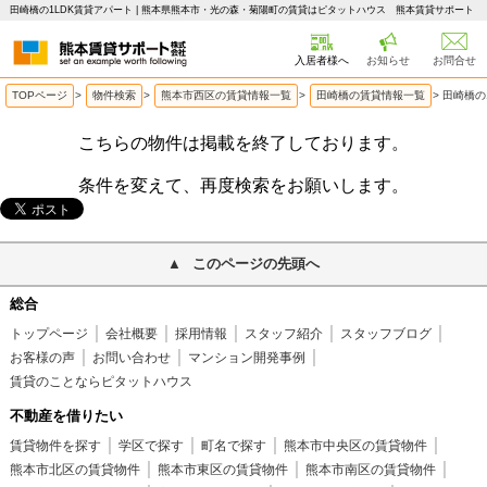
田崎橋の1LDK賃貸アパート | 熊本県熊本市・光の森・菊陽町の賃貸はピタットハウス 熊本賃貸サポート
入居者様へ
お知らせ
お問合せ
TOPページ
>
物件検索
>
熊本市西区の賃貸情報一覧
>
田崎橋の賃貸情報一覧
>
田崎橋の
こちらの物件は掲載を終了しております。
条件を変えて、再度検索をお願いします。
このページの先頭へ
総合
トップページ
会社概要
採用情報
スタッフ紹介
スタッフブログ
お客様の声
お問い合わせ
マンション開発事例
賃貸のことならピタットハウス
不動産を借りたい
賃貸物件を探す
学区で探す
町名で探す
熊本市中央区の賃貸物件
熊本市北区の賃貸物件
熊本市東区の賃貸物件
熊本市南区の賃貸物件