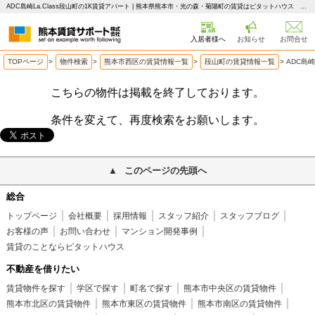
ADC島崎La.Class段山町の1K賃貸アパート | 熊本県熊本市・光の森・菊陽町の賃貸はピタットハウス 熊本賃貸サポート
入居者様へ
お知らせ
お問合せ
TOPページ
>
物件検索
>
熊本市西区の賃貸情報一覧
>
段山町の賃貸情報一覧
>
ADC島崎
こちらの物件は掲載を終了しております。
条件を変えて、再度検索をお願いします。
このページの先頭へ
総合
トップページ
会社概要
採用情報
スタッフ紹介
スタッフブログ
お客様の声
お問い合わせ
マンション開発事例
賃貸のことならピタットハウス
不動産を借りたい
賃貸物件を探す
学区で探す
町名で探す
熊本市中央区の賃貸物件
熊本市北区の賃貸物件
熊本市東区の賃貸物件
熊本市南区の賃貸物件