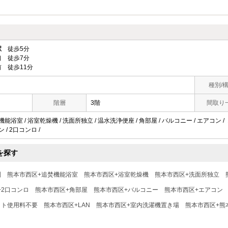
駅
徒歩5分
 徒歩7分
 徒歩11分
種別/
階層
3階
間取り
焚機能浴室 / 浴室乾燥機 / 洗面所独立 / 温水洗浄便座 / 角部屋 / バルコニー / エアコン
ン / 2口コンロ /
を探す
別
熊本市西区+追焚機能浴室
熊本市西区+浴室乾燥機
熊本市西区+洗面所独立
+2口コンロ
熊本市西区+角部屋
熊本市西区+バルコニー
熊本市西区+エアコン
ット使用料不要
熊本市西区+LAN
熊本市西区+室内洗濯機置き場
熊本市西区+熊