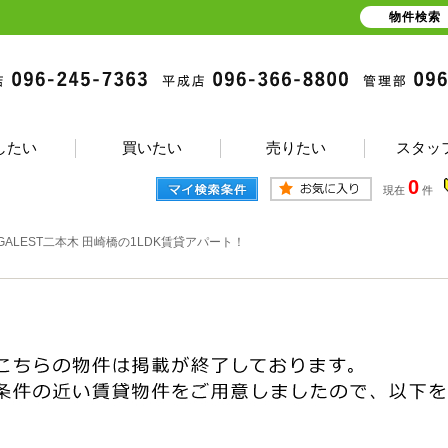
物件検索
したい
買いたい
売りたい
スタッ
0
現在
件
GALEST二本木 田崎橋の1LDK賃貸アパート！