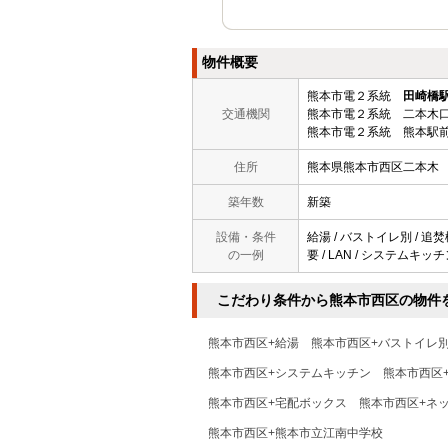
物件概要
熊本市電２系統
田崎橋
交通機関
熊本市電２系統 二本木口
熊本市電２系統 熊本駅前
住所
熊本県熊本市西区二本木
築年数
新築
設備・条件
給湯 / バストイレ別 / 追
の一例
要 / LAN / システムキッチ
こだわり条件から熊本市西区の物件
熊本市西区+給湯
熊本市西区+バストイレ
熊本市西区+システムキッチン
熊本市西区
熊本市西区+宅配ボックス
熊本市西区+ネ
熊本市西区+熊本市立江南中学校