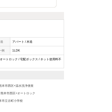
構造
アパート / 木造
一例
1LDK
 / オートロック / 宅配ボックス / ネット使用料不
熊本市西区+温水洗浄便座
熊本市西区+オートロック
本市立古町小学校