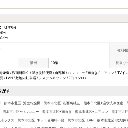
駅
徒歩6分
8分
14分
町
種別/
階層
10階
間取り
乾燥機 / 洗面所独立 / 温水洗浄便座 / 角部屋 / バルコニー / 南向き / エアコン / TV
/ LAN / 敷地内駐車場 / システムキッチン / 2口コンロ /
を探す
別
熊本市北区+浴室乾燥機
熊本市北区+洗面所独立
熊本市北区+温水洗浄便座
熊本市北区+バルコニー
熊本市北区+南向き
熊本市北区+エアコン
熊本市北区
配ボックス
熊本市北区+ネット使用料不要
熊本市北区+LAN
熊本市北区+敷地内