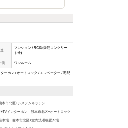
マンション / RC造(鉄筋コンクリー
構造
ト造)
一例
ワンルーム
インターホン / オートロック / エレベーター / 宅配
熊本市北区+システムキッチン
+TVインターホン
熊本市北区+オートロック
駐車場
熊本市北区+室内洗濯機置き場