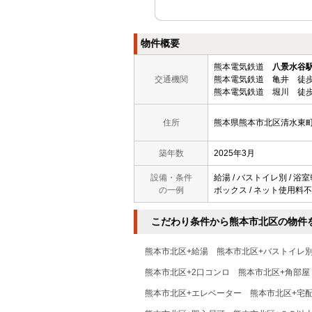
物件概要
熊本電気鉄道
八景水谷
交通機関
熊本電気鉄道 亀井 徒歩
熊本電気鉄道 堀川 徒歩
住所
熊本県熊本市北区清水東
築年数
2025年3月
設備・条件
給湯 / バストイレ別 / 浴室
の一例
ボックス / ネット使用料不要 
こだわり条件から熊本市北区の物件
熊本市北区+給湯
熊本市北区+バストイレ
熊本市北区+2口コンロ
熊本市北区+角部屋
熊本市北区+エレベーター
熊本市北区+宅