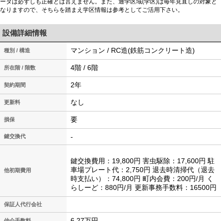
ータは必ずしも正確とは言えません。また、通学区域(学区)は毎年見直しの対象と
なりますので、そちらを踏まえ学区情報は参考としてご活用下さい。
設備詳細情報
マンション / RC造(鉄筋コンクリート造)
種別 / 構造
4階 / 6階
所在階 / 階数
2年
契約期間
なし
更新料
要
損保
-
鍵交換代
鍵交換費用：19,800円 害虫駆除：17,600円 駐
車場プレート代：2,750円 退去時清掃代（退去
他初期費用
時支払い）：74,800円 町内会費：200円/月 く
らしーど：880円/月 更新事務手数料：16500円
保証人代行会社
6.27万円
仲介手数料