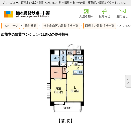
メリホジュール西熊本の1LDK賃貸マンション | 熊本県熊本市・光の森・菊陽町の賃貸はピタットハウス 熊本賃貸サポート
入居者様へ
お知らせ
お問合せ
TOPページ
>
物件検索
>
熊本市南区の賃貸情報一覧
>
西熊本の賃貸情報一覧
>
メリホジ
西熊本の賃貸マンション(1LDK)の物件情報
【間取】