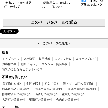
間取：
1LDK（48.1
-
/都市バス・産交近見
-
/西無田入口（熊本バ
西熊本
/徒歩25分
町 停歩7分
ス） 停歩9分
このページをメールで送る
このページの先頭へ
総合
トップページ
会社概要
採用情報
スタッフ紹介
スタッフブログ
お客様の声
お問い合わせ
マンション開発事例
賃貸のことならピタットハウス
不動産を借りたい
賃貸物件を探す
学区で探す
町名で探す
熊本市中央区の賃貸物件
熊本市北区の賃貸物件
熊本市東区の賃貸物件
熊本市南区の賃貸物件
熊本市西区の賃貸物件
高森町の賃貸物件
益城町の賃貸物件
大津町の賃貸物件
菊陽町の賃貸物件
合志市の賃貸物件
オーナー様へ