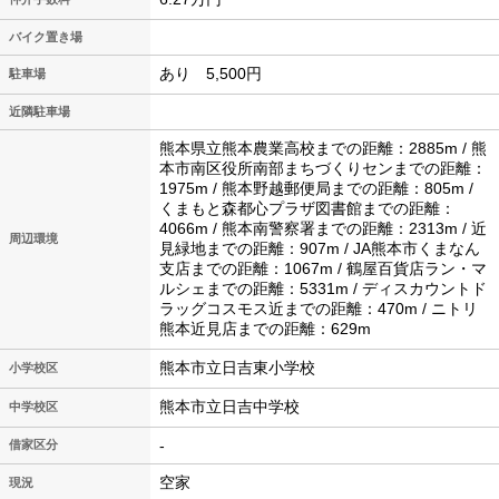
バイク置き場
あり 5,500円
駐車場
近隣駐車場
熊本県立熊本農業高校までの距離：2885m / 熊
本市南区役所南部まちづくりセンまでの距離：
1975m / 熊本野越郵便局までの距離：805m /
くまもと森都心プラザ図書館までの距離：
4066m / 熊本南警察署までの距離：2313m / 近
周辺環境
見緑地までの距離：907m / JA熊本市くまなん
支店までの距離：1067m / 鶴屋百貨店ラン・マ
ルシェまでの距離：5331m / ディスカウントド
ラッグコスモス近までの距離：470m / ニトリ
熊本近見店までの距離：629m
熊本市立日吉東小学校
小学校区
熊本市立日吉中学校
中学校区
-
借家区分
空家
現況