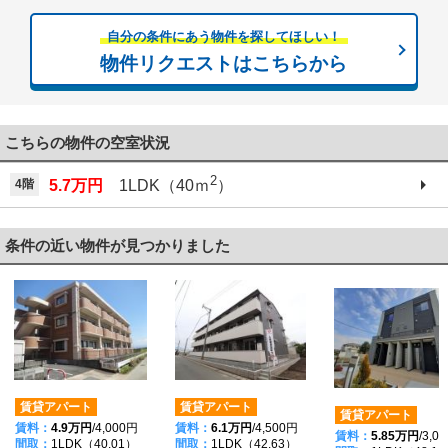
自分の条件にあう物件を探してほしい！
物件リクエストはこちらから
こちらの物件の空室状況
2
4階
5.7万円
1LDK（40ｍ
）
条件の近い物件が見つかりました
賃貸アパート
賃貸アパート
賃貸アパート
賃料：
4.9万円
/4,000円
賃料：
6.1万円
/4,500円
賃料：
5.85万円
/3,0
間取：
1LDK（40.01）
間取：
1LDK（42.63）