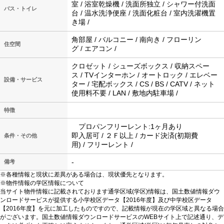
室 / 浴室乾燥機 / 洗面所独立 / シャワー付洗面
バス・トイレ
台 / 温水洗浄便座 / 洗面化粧台 / 室内洗濯機置
き場 /
角部屋 / バルコニー / 南向き / フローリン
住空間
グ / エアコン /
クロゼット / シューズボックス / 収納スペー
ス / TVインターホン / オートロック / エレベー
設備・サービス
ター / 宅配ボックス / CS / BS / CATV / ネット
使用料不要 / LAN / 敷地内駐車場 /
特徴
プロパンフリーレント:1ヶ月あり
即入居可 / ２Ｆ以上 / カード決済(初期費
条件・その他
用) / フリーレント /
-
備考
※各種情報と現状に差異がある場合は、現状優先となります。
※物件情報の学区情報について
当サイト物件情報に記載されております通学区域(学区)情報は、国土数値情報ダウ
ンロードサービスが提供する小学校区データ【2016年度】及び中学校区データ
【2016年度】を元に加工したものですので、記載情報が現在の学区域と異なる場合
がございます。国土数値情報ダウンロードサービスのWEBサイト上で記述通り、デ