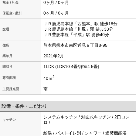
0ヶ月 / 0ヶ月
敷金 / 礼金
0ヶ月 / 0ヶ月
保証金 / 敷引
ＪＲ鹿児島本線「西熊本」駅 徒歩18分
ＪＲ鹿児島本線「川尻」駅 徒歩33分
交通
ＪＲ豊肥本線「平成」駅 徒歩40分
熊本県熊本市南区近見８丁目8-95
住所
2021年2月
築年月
1LDK (LDK10.4畳/洋室4.5畳)
間取り
2
40ｍ
専有面積
南
主要採光面
設備・条件・こだわり
システムキッチン / 対面式キッチン / 2口コン
キッチン
ロ /
給湯 / バストイレ別 / シャワー / 追焚機能浴